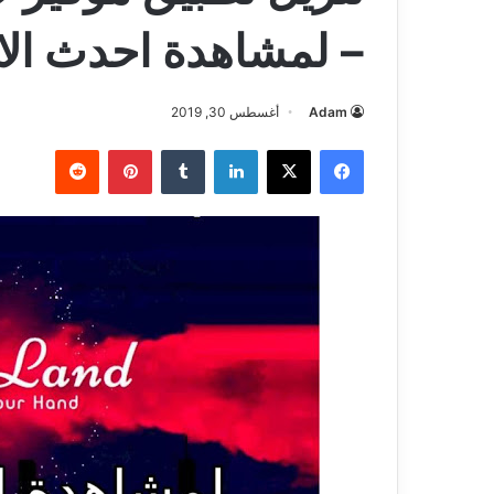
– لمشاهدة احدث الاف
Adam
أغسطس 30, 2019
فيسبوك
‫X
لينكدإن
بينتيريست