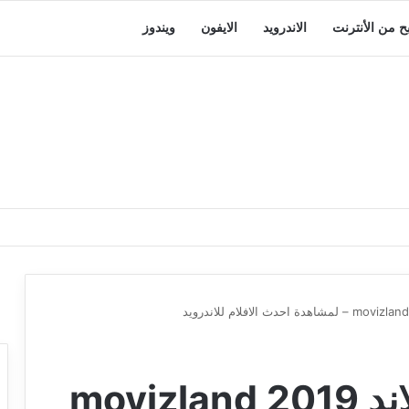
بح من الأنترنت
الاندرويد
الايفون
ويندوز
تنزيل تطبيق موفيز لاند 2019 movizland