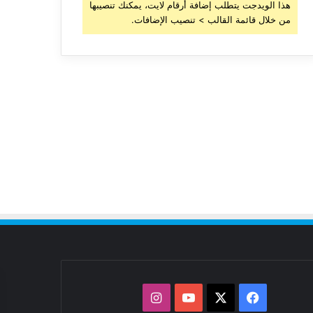
هذا الويدجت يتطلب إضافة أرقام لايت، يمكنك تنصيبها
من خلال قائمة القالب > تنصيب الإضافات.
‫X
فيسبوك
‫YouTube
انستقرام