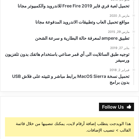
تحميل لعبة فري فاير Free Fire 2019 للاندرويد والكمبيوتر مجانا
مارس 5, 2020
مواقع تحميل العاب وتطبيقات الاندرويد المدفوعة مجانا
مارس 29, 2015
تطبيق ampere لمعرفة حالة البطارية و سرعة الشحن
يناير 27, 2019
توجيه طبق الساتلايت الى أي قمر صناعي باستخدام هاتفك بدون تلفزيون
ورسيفر
فبراير 2, 2018
تحميل نسخة MacOS Sierra برابط مباشر و تثبيته على فلاش USB
بدون برامج
Follow Us
هذا الويدجت يتطلب إضافة أرقام لايت، يمكنك تنصيبها من خلال قائمة
القالب > تنصيب الإضافات.