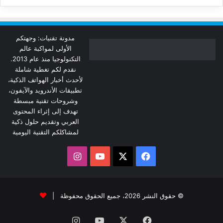
مدونة تقنيات: وجهتكم
الأولى لمواكبة عالم
التكنولوجيا منذ عام 2013.
نقدم لكم تغطية شاملة
لأحدث أخبار الهواتف الذكية،
تطبيقات الأندرويد والآيفون،
وشروحات تقنية مبسطة
تهدف إلى إثراء المحتوى
العربي وتقديم حلول ذكية
لمشاكلكم التقنية اليومية
‫X
فيسبوك
‫YouTube
انستقرام
© حقوق النشر 2026، جميع الحقوق محفوظة |
فيسبوك
‫X
‫YouTube
انستقرام