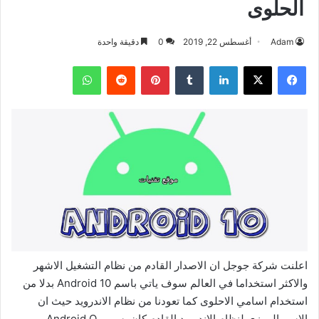
الحلوى
Adam
أغسطس 22, 2019
0
دقيقة واحدة
فيسبوك
‫X
لينكدإن
بينتيريست
واتساب
اعلنت شركة جوجل ان الاصدار القادم من نظام التشغيل الاشهر
والاكثر استخداما في العالم سوف ياتي باسم Android 10 بدلا من
استخدام اسامي الاحلوى كما تعودنا من نظام الاندرويد حيث ان
الاسم الرمزي لنظام الاندرويد القادم كان يسمى Android Q ،