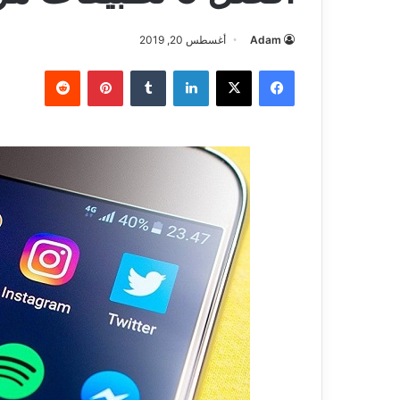
Adam
أغسطس 20, 2019
فيسبوك
‫X
لينكدإن
بينتيريست