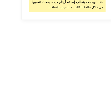
هذا الويدجت يتطلب إضافة أرقام لايت، يمكنك تنصيبها
من خلال قائمة القالب > تنصيب الإضافات.