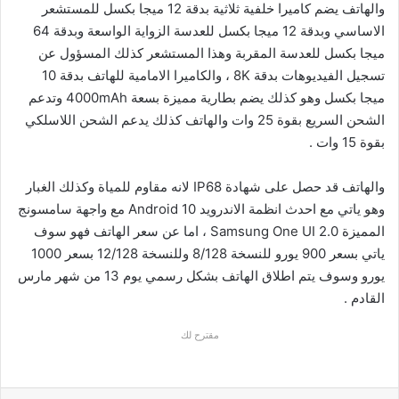
والهاتف يضم كاميرا خلفية ثلاثية بدقة 12 ميجا بكسل للمستشعر
الاساسي وبدقة 12 ميجا بكسل للعدسة الزواية الواسعة وبدقة 64
ميجا بكسل للعدسة المقربة وهذا المستشعر كذلك المسؤول عن
تسجيل الفيديوهات بدقة 8K ، والكاميرا الامامية للهاتف بدقة 10
ميجا بكسل وهو كذلك يضم بطارية مميزة بسعة 4000mAh وتدعم
الشحن السريع بقوة 25 وات والهاتف كذلك يدعم الشحن اللاسلكي
بقوة 15 وات .
والهاتف قد حصل على شهادة IP68 لانه مقاوم للمياة وكذلك الغبار
وهو ياتي مع احدث انظمة الاندرويد Android 10 مع واجهة سامسونج
المميزة Samsung One UI 2.0 ، اما عن سعر الهاتف فهو سوف
ياتي بسعر 900 يورو للنسخة 8/128 وللنسخة 12/128 بسعر 1000
يورو وسوف يتم اطلاق الهاتف بشكل رسمي يوم 13 من شهر مارس
القادم .
مقترح لك