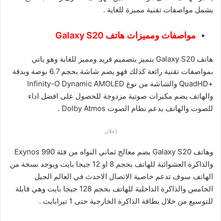
يشمل مواصفات تقنية مميزة للغاية .
مواصفات ومميزات هاتف Galaxy S20
هاتف Galaxy S20 يتميز بتصميم فريد ومميز للغاية وهو ياتي
بمواصفات تقنية رائعة كذلك فهو يضم شاشة بحجم 6.7 بوصة وبدقة
+QuadHD والشاشة من نوع Infinity-O Dynamic AMOLED
والهاتف يضم مكبرات صوتية مزدوجة للحصول على افضل اداء
للصوت والهاتف يدعم نظام الصوت Dolby Atmos .
إعلان
وهاتف Galaxy S20 يضم معالج ثماني النواه من فئة Exynos 990
والذاكرة العشوائية للهاتف بحجم 8 او 12 جيجا بايت ويوجد نسخة من
الهاتف سوف تدعم خاصية الاتصال الاحدث في العالم الجيل
الخامس والذاكرة الداخلية للهاتف بحجم 128 جيجا بايت وهي قابلة
للتوسيع من خلال بطاقة الذاكرة الخارجية حتى 1 تيرابايت .