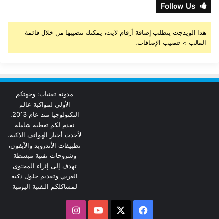
Follow Us
هذا الويدجت يتطلب إضافة أرقام لايت، يمكنك تنصيبها من خلال قائمة
القالب > تنصيب الإضافات.
مدونة تقنيات: وجهتكم
الأولى لمواكبة عالم
التكنولوجيا منذ عام 2013.
نقدم لكم تغطية شاملة
لأحدث أخبار الهواتف الذكية،
تطبيقات الأندرويد والآيفون،
وشروحات تقنية مبسطة
تهدف إلى إثراء المحتوى
العربي وتقديم حلول ذكية
لمشاكلكم التقنية اليومية
‫X
فيسبوك
‫YouTube
انستقرام