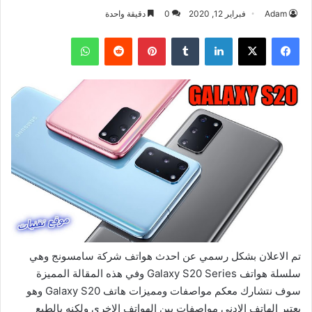
Adam
فبراير 12, 2020
0
دقيقة واحدة
فيسبوك
‫X
لينكدإن
بينتيريست
واتساب
تم الاعلان بشكل رسمي عن احدث هواتف شركة سامسونج وهي
سلسلة هواتف Galaxy S20 Series وفي هذه المقالة المميزة
سوف نتشارك معكم مواصفات ومميزات هاتف Galaxy S20 وهو
يعتبر الهاتف الادنى مواصفات بين الهواتف الاخرى ولكنه بالطبع