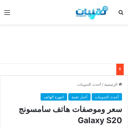
بحث عن
الق
الرئيسية
/
أحدث التدوينات
أحدث التدوينات
أخبار تقنية
اجهزة الهاتف
سعر وموصفات هاتف سامسونج
Galaxy S20