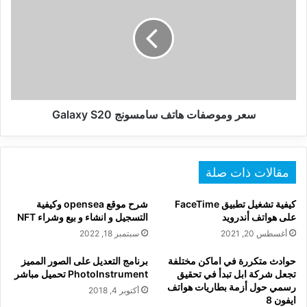
هاتف
سامسونج
Galaxy
S20
سعر وموصفات هاتف سامسونج Galaxy S20
مقالات ذات صلة
كيفية تشغيل تطبيق FaceTime
شرح موقع opensea وكيفية
على هواتف أندرويد
التسجيل و انشاء و بيع وشراء NFT
أغسطس 20, 2021
سبتمبر 18, 2022
حوادث متكررة في اماكن مختلفة
برنامج التعديل على الصور المميز
تجعل شركة ابل تبدأ في تحقيق
PhotoInstrument تحميل مباشر
رسمي حول أزمة بطاريات هواتف
أكتوبر 4, 2018
ايفون 8