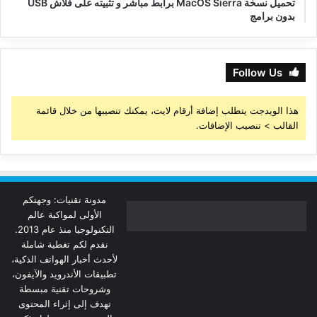
تحميل نسخة MacOS Sierra برابط مباشر و تثبيته على فلاش USB
بدون برامج
Follow Us
هذا الويدجت يتطلب إضافة أرقام لايت، يمكنك تنصيبها من خلال قائمة
القالب > تنصيب الإضافات.
مدونة تقنيات: وجهتكم
الأولى لمواكبة عالم
التكنولوجيا منذ عام 2013.
نقدم لكم تغطية شاملة
لأحدث أخبار الهواتف الذكية،
تطبيقات الأندرويد والآيفون،
وشروحات تقنية مبسطة
تهدف إلى إثراء المحتوى