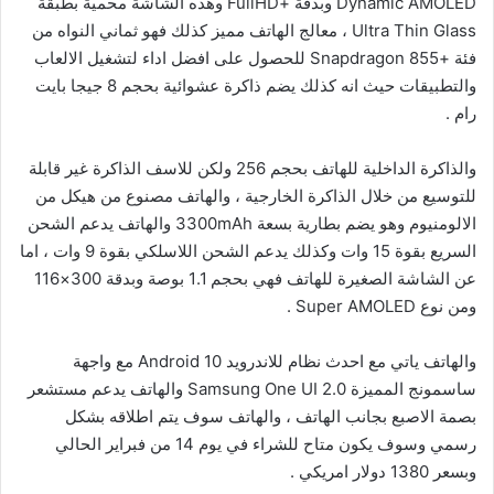
Dynamic AMOLED وبدقة +FullHD وهذه الشاشة محمية بطبقة
Ultra Thin Glass ، معالج الهاتف مميز كذلك فهو ثماني النواه من
فئة +Snapdragon 855 للحصول على افضل اداء لتشغيل الالعاب
والتطبيقات حيث انه كذلك يضم ذاكرة عشوائية بحجم 8 جيجا بايت
رام .
والذاكرة الداخلية للهاتف بحجم 256 ولكن للاسف الذاكرة غير قابلة
للتوسيع من خلال الذاكرة الخارجية ، والهاتف مصنوع من هيكل من
الالومنيوم وهو يضم بطارية بسعة 3300mAh والهاتف يدعم الشحن
السريع بقوة 15 وات وكذلك يدعم الشحن اللاسلكي بقوة 9 وات ، اما
عن الشاشة الصغيرة للهاتف فهي بحجم 1.1 بوصة وبدقة 300×116
ومن نوع Super AMOLED .
والهاتف ياتي مع احدث نظام للاندرويد Android 10 مع واجهة
ساسمونج المميزة Samsung One UI 2.0 والهاتف يدعم مستشعر
بصمة الاصبع بجانب الهاتف ، والهاتف سوف يتم اطلاقه بشكل
رسمي وسوف يكون متاح للشراء في يوم 14 من فبراير الحالي
وبسعر 1380 دولار امريكي .