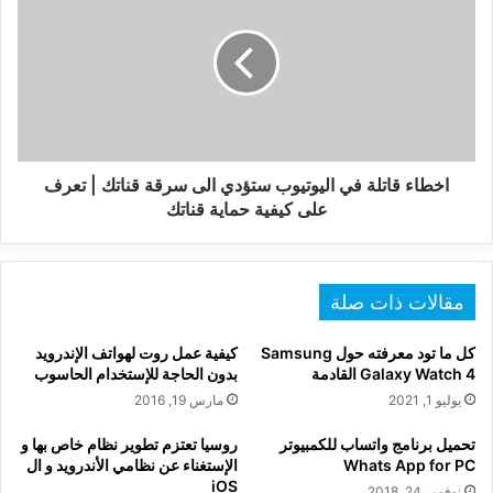
في
اليوتيوب
ستؤدي
الى
سرقة
قناتك
|
تعرف
اخطاء قاتلة في اليوتيوب ستؤدي الى سرقة قناتك | تعرف
على
على كيفية حماية قناتك
كيفية
حماية
قناتك
مقالات ذات صلة
كل ما تود معرفته حول Samsung
كيفية عمل روت لهواتف الإندرويد
Galaxy Watch 4 القادمة
بدون الحاجة للإستخدام الحاسوب
يوليو 1, 2021
مارس 19, 2016
تحميل برنامج واتساب للكمبيوتر
روسيا تعتزم تطوير نظام خاص بها و
Whats App for PC
الإستغناء عن نظامي الأندرويد و ال
iOS
نوفمبر 24, 2018