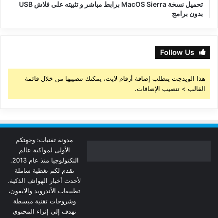
تحميل نسخة MacOS Sierra برابط مباشر و تثبيته على فلاش USB
بدون برامج
Follow Us
هذا الويدجت يتطلب إضافة أرقام لايت، يمكنك تنصيبها من خلال قائمة
القالب > تنصيب الإضافات.
مدونة تقنيات: وجهتكم
الأولى لمواكبة عالم
التكنولوجيا منذ عام 2013.
نقدم لكم تغطية شاملة
لأحدث أخبار الهواتف الذكية،
تطبيقات الأندرويد والآيفون،
وشروحات تقنية مبسطة
تهدف إلى إثراء المحتوى