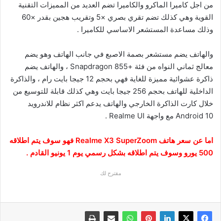
من اجل كاميرا الماكرو والكاميرا تضم العديد من المميزات التقنية
القوية وهي كذلك تضم تقري بصري ×5 وتقريب هجين بقدر ×60
وذلك مساعدة المستشعر الاساسي للكاميرا .
والهاتف يضم مستشعر بصمة الاصبع في جانب الهاتف وهو يضم
معالج ثماني النواه من فئة +Snapdragon 855 ، والهاتف يضم
ذاكرة عشوائية مميزة للغاية فهي بحجم 12 جيجا بايت رام ، والذاكرة
الداخلية للهاتف بحجم 256 جيجا بايت وهي كذلك قابلة للتوسيع من
خلال كارت الذاكرة الخارجي والهاتف يدعم اكثر نظام للاندرويد
Android 10 مع واجهة Realme UI .
اما عن سعر هاتف Realme X3 SuperZoom فهو سوف يتم اطلاقه
500 يورو وسوف يتم اطلاقه بشكل رسمي يوم 1 يونيو القادم .
مقترح لك