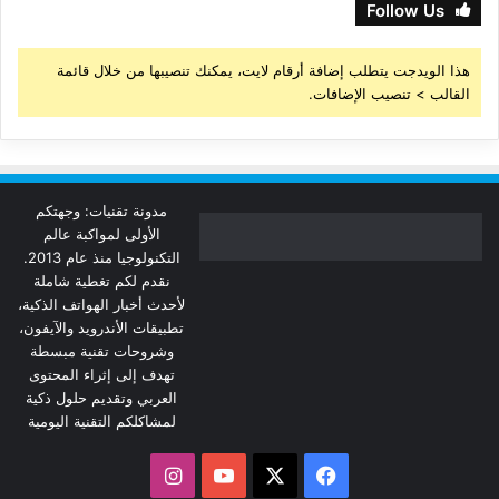
Follow Us
هذا الويدجت يتطلب إضافة أرقام لايت، يمكنك تنصيبها من خلال قائمة
القالب > تنصيب الإضافات.
مدونة تقنيات: وجهتكم
الأولى لمواكبة عالم
التكنولوجيا منذ عام 2013.
نقدم لكم تغطية شاملة
لأحدث أخبار الهواتف الذكية،
تطبيقات الأندرويد والآيفون،
وشروحات تقنية مبسطة
تهدف إلى إثراء المحتوى
العربي وتقديم حلول ذكية
لمشاكلكم التقنية اليومية
‫X
فيسبوك
‫YouTube
انستقرام