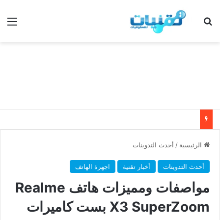
بحث عن
الق
الرئيسية
/
أحدث التدوينات
أحدث التدوينات
أخبار تقنية
اجهزة الهاتف
مواصفات ومميزات هاتف Realme
X3 SuperZoom بست كاميرات