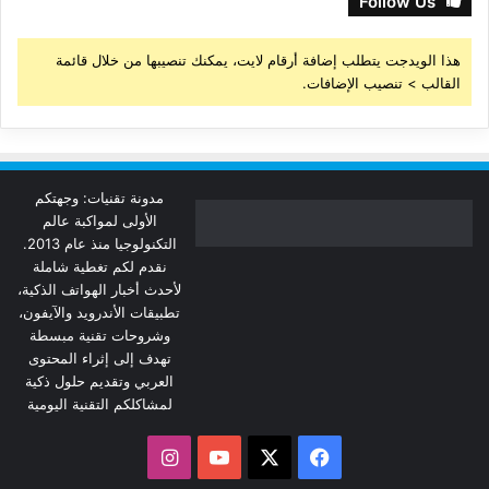
Follow Us
هذا الويدجت يتطلب إضافة أرقام لايت، يمكنك تنصيبها من خلال قائمة
القالب > تنصيب الإضافات.
مدونة تقنيات: وجهتكم
الأولى لمواكبة عالم
التكنولوجيا منذ عام 2013.
نقدم لكم تغطية شاملة
لأحدث أخبار الهواتف الذكية،
تطبيقات الأندرويد والآيفون،
وشروحات تقنية مبسطة
تهدف إلى إثراء المحتوى
العربي وتقديم حلول ذكية
لمشاكلكم التقنية اليومية
‫X
فيسبوك
‫YouTube
انستقرام