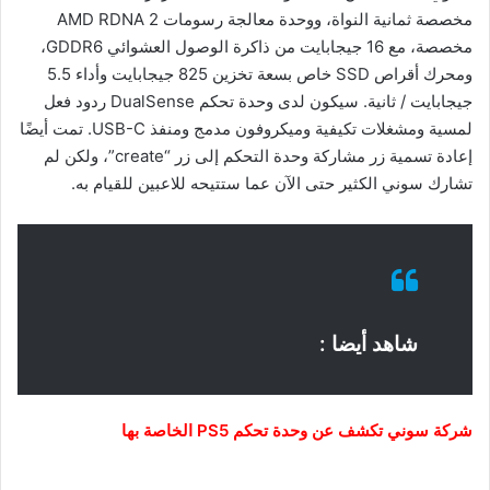
مخصصة ثمانية النواة، ووحدة معالجة رسومات AMD RDNA 2
مخصصة، مع 16 جيجابايت من ذاكرة الوصول العشوائي GDDR6،
ومحرك أقراص SSD خاص بسعة تخزين 825 جيجابايت وأداء 5.5
جيجابايت / ثانية. سيكون لدى وحدة تحكم DualSense ردود فعل
لمسية ومشغلات تكيفية وميكروفون مدمج ومنفذ USB-C. تمت أيضًا
إعادة تسمية زر مشاركة وحدة التحكم إلى زر “create”، ولكن لم
تشارك سوني الكثير حتى الآن عما ستتيحه للاعبين للقيام به.
شاهد أيضا :
شركة سوني تكشف عن وحدة تحكم PS5 الخاصة بها