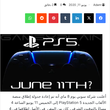
Adam
يونيو 11, 2020
0
2 دقائق
فيسبوك
‫X
لينكدإن
بينتيريست
واتساب
أعلنت شركة سوني يوم 8 ماي أنه تم إعادة جدولة إطلاق منصة
الألعاب الجديدة PlayStation 5 إلى الخميس 11 يونيو الساعة 4
مساءً بالتوقيت الشرقي. كان من المقرر في الأصل إطلاقها في 4