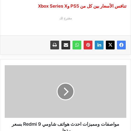
تنافس الأسعار بين كل من PS5 وXbox Series X
مقترح لك
مواصفات
ومميزات
احدث
هواتف
شاومي
Redmi
9
بسعر
مذهل
مواصفات ومميزات احدث هواتف شاومي Redmi 9 بسعر
مذهل