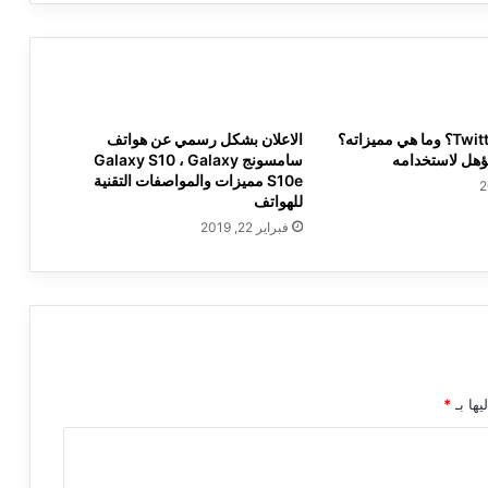
ما هو Twitter Blue؟ وما هي مميزاته؟
الاعلان بشكل رسمي عن هواتف
هل لاستخدامه
سامسونج Galaxy S10 ، Galaxy
S10e مميزات والمواصفات التقنية
للهواتف
فبراير 22, 2019
يها بـ
*