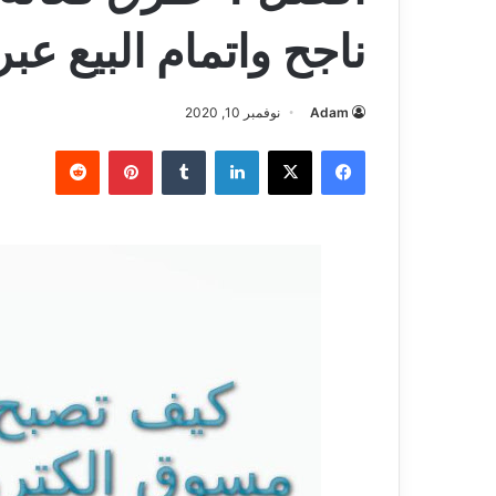
ناجح واتمام البيع عبر
Adam
نوفمبر 10, 2020
فيسبوك
‫X
لينكدإن
بينتيريست