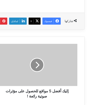
شاركها
فيسبوك
‫X
لينكدإن
إليك
أفضل
5
مواقع
للحصول
على
مؤثرات
صوتية
رائعة
!
إليك أفضل 5 مواقع للحصول على مؤثرات
صوتية رائعة !