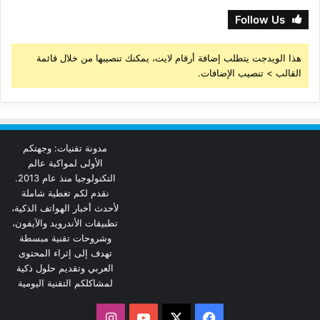
Follow Us
هذا الويدجت يتطلب إضافة أرقام لايت، يمكنك تنصيبها من خلال قائمة
القالب > تنصيب الإضافات.
مدونة تقنيات: وجهتكم
الأولى لمواكبة عالم
التكنولوجيا منذ عام 2013.
نقدم لكم تغطية شاملة
لأحدث أخبار الهواتف الذكية،
تطبيقات الأندرويد والآيفون،
وشروحات تقنية مبسطة
تهدف إلى إثراء المحتوى
العربي وتقديم حلول ذكية
لمشاكلكم التقنية اليومية
‫X
فيسبوك
‫YouTube
انستقرام