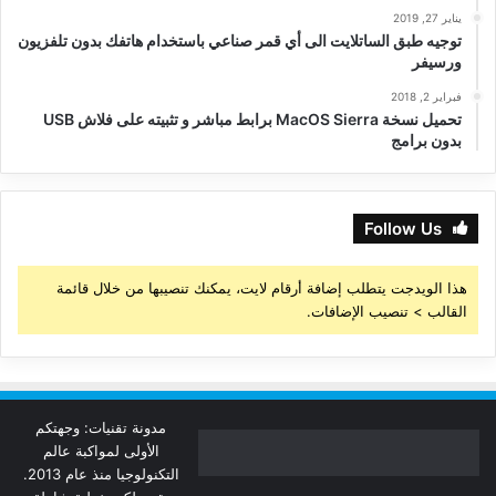
يناير 27, 2019
توجيه طبق الساتلايت الى أي قمر صناعي باستخدام هاتفك بدون تلفزيون
ورسيفر
فبراير 2, 2018
تحميل نسخة MacOS Sierra برابط مباشر و تثبيته على فلاش USB
بدون برامج
Follow Us
هذا الويدجت يتطلب إضافة أرقام لايت، يمكنك تنصيبها من خلال قائمة
القالب > تنصيب الإضافات.
مدونة تقنيات: وجهتكم
الأولى لمواكبة عالم
التكنولوجيا منذ عام 2013.