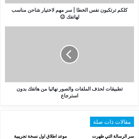
شاحن
مناسب
كلكم ترتكبون نفس الخطا | سر مهم لاختيار شاحن مناسب
لهاتفك
لهاتفك 😉
😉
تطبيقات
لحذف
الملفات
والصور
نهائيا
من
هاتفك
بدون
استرجاع
تطبيقات لحذف الملفات والصور نهائيا من هاتفك بدون
استرجاع
مقالات ذات صلة
سر الرسالة التي ظهرت
موعد اطلاق اول نسخة تجريبية