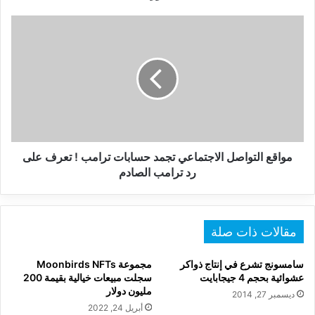
فورا
مواقع
التواصل
الاجتماعي
تجمد
حسابات
ترامب
!
تعرف
على
رد
مواقع التواصل الاجتماعي تجمد حسابات ترامب ! تعرف على
ترامب
رد ترامب الصادم
الصادم
مقالات ذات صلة
سامسونج تشرع في إنتاج ذواكر
مجموعة Moonbirds NFTs
عشوائية بحجم 4 جيجابايت
سجلت مبيعات خيالية بقيمة 200
مليون دولار
ديسمبر 27, 2014
أبريل 24, 2022