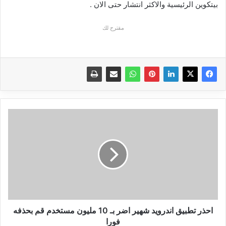
بيتكوين الرئيسية والاكثر انتشار حتى الان .
مقترح لك
احذر
تطبيق
اندرويد
شهير
اضر
بـ
10
مليون
مستخدم
قم
احذر تطبيق اندرويد شهير اضر بـ 10 مليون مستخدم قم بحذفه
بحذفه
فورا