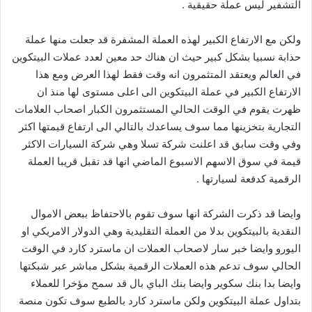
التشفير ليس عملة حقيقية .
ولكن مع الارتفاع الكبير لهذه العملة المشفرة قد جعلت منها عملة
حذابة نسبيا بشكل كبير حيث ان هناك حد معين لعدد عملات البيتكوين
في العالم ويعتقد المتثمرون انه وقت فقط لهذا العرض ومع هذا
الارتفاع الكبير في عملة البيتكوين الى اعلى مستوى لها منذ ان
ظهرت يقوم في الوقت الحالي المستثمرون الكبار اصحاب العلامات
التجارية بتخزينها مما سوف يساعدك بالتالي الى ارتفاع قيمتها اكثر
وفي وقت سابق قد اعلنت شركة تسلا وهي شركة السيارات الاكثر
قيمة في سوق الاسهم الاسبوع الماضي انها قد تقبل قريبا العملة
الرقمية كدفعة لسيارتها .
وايضا قد ذكرت الشركة انها سوف تقوم بالاحتفاظ ببعض الاموال
النقدية بالبيتكوين بدلا من العملة التقليدية وهي الدولار الامريكي او
اليورو وايضا خبر سار لاصحاب العملات ان ماسترد كارد في الوقت
الحالي سوف تدعم هذه العملات الرقمية بشكل مباشر عبر شبكتها
وايضا بدا بنك سكوير وايضا بنك الباي بال قد سمح مؤخرا للعملاء
بتداول عملة البيتكوين ولكن ماسترد كارد بالطبع سوف تكون منصة