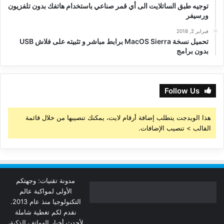
توجيه طبق الساتلايت الى أي قمر صناعي باستخدام هاتفك بدون تلفزيون
ورسيفر
فبراير 2, 2018
تحميل نسخة MacOS Sierra برابط مباشر و تثبيته على فلاش USB
بدون برامج
Follow Us
هذا الويدجت يتطلب إضافة أرقام لايت، يمكنك تنصيبها من خلال قائمة
القالب > تنصيب الإضافات.
مدونة تقنيات: وجهتكم
الأولى لمواكبة عالم
التكنولوجيا منذ عام 2013.
نقدم لكم تغطية شاملة
لأحدث أخبار الهواتف الذكية،