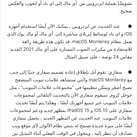
تشويشًا بعملية ايردروبين من أي ماك إلى اى باد أو ايفون، والعكس
صحيح.
●
عند الحديث عن ايردروبين ، يمكنك الآن أيضًا استخدام أجهزة
iOS و اى باد لوسائط إيربلاي مباشرة إلى أي ماك أو ماك بوك الذي
يعمل بنظام macOS Monterey. قد تكون هذه طريقة رائعة
للاستفادة من مكبرات الصوت الممتازة على أي ماك 2021 الجديد
مقاس 24 بوصة ، على سبيل المثال.
●
سفاري: تقوم آبل بإطلاق إعادة تصميم سفاري جنبًا إلى جنب
مع macOS Monterey والتي ستشاهد علامات تبويب المتصفح
تصبح أصغر ويمكن تنظيمها في “مجموعات علامات التبويب” ، مثل
جوجل كروم. سيقوم سفاري الآن بالتحديث التلقائي لمجموعات
علامات التبويب عبر جميع أجهزتك أيضًا ، وهكذا يتم أيضًا تحديث
سفاري على iOS 15 و iPadOS 15 بمظهر جديد ودعم لمجموعات
علامات التبويب. عند الحديث عن المظهر الجديد ، يحصل سفاري
أيضًا على ميزة جديدة تسمح له بتبني نظام الألوان لأي موقع ويب
تصادف أن تنظر إليه ، ويتحول في الوقت الفعلي أثناء التبديل بين