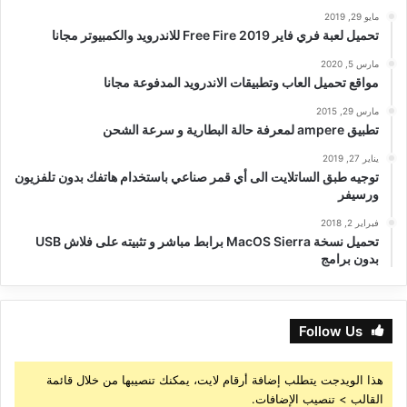
مايو 29, 2019
تحميل لعبة فري فاير Free Fire 2019 للاندرويد والكمبيوتر مجانا
مارس 5, 2020
مواقع تحميل العاب وتطبيقات الاندرويد المدفوعة مجانا
مارس 29, 2015
تطبيق ampere لمعرفة حالة البطارية و سرعة الشحن
يناير 27, 2019
توجيه طبق الساتلايت الى أي قمر صناعي باستخدام هاتفك بدون تلفزيون
ورسيفر
فبراير 2, 2018
تحميل نسخة MacOS Sierra برابط مباشر و تثبيته على فلاش USB
بدون برامج
Follow Us
هذا الويدجت يتطلب إضافة أرقام لايت، يمكنك تنصيبها من خلال قائمة
القالب > تنصيب الإضافات.