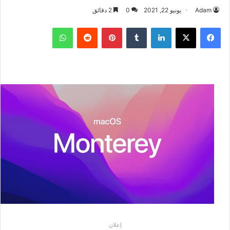
Adam
يونيو 22, 2021
0
2 دقائق
فيسبوك
‫X
لينكدإن
بينتيريست
واتساب
إعلان