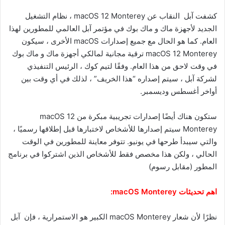
كشفت آبل النقاب عن macOS 12 Monterey ، نظام التشغيل
الجديد لأجهزة ماك و ماك بوك في مؤتمر آبل العالمي للمطورين لهذا
العام. كما هو الحال مع جميع إصدارات macOS الأخرى ، سيكون
macOS 12 Monterey ترقية مجانية لمالكي أجهزة ماك و ماك بوك
في وقت لاحق من هذا العام. وفقًا لتيم كوك ، الرئيس التنفيذي
لشركة آبل ، سيتم إصداره “هذا الخريف” ، لذلك في أي وقت بين
أواخر أغسطس وديسمبر.
ستكون هناك أيضًا إصدارات تجريبية مبكرة من macOS 12
Monterey سيتم إصدارها للأشخاص لاختبارها قبل إطلاقها رسميًا ،
والتي سيبدأ طرحها في يونيو. تتوفر معاينة للمطورين في الوقت
الحالي ، ولكن هذا مخصص فقط للأشخاص الذين اشتركوا في برنامج
المطور (مقابل رسوم)
اهم تحديثات macOS Monterey:
نظرًا لأن شعار macOS Monterey الكبير هو الاستمرارية ، فإن آبل