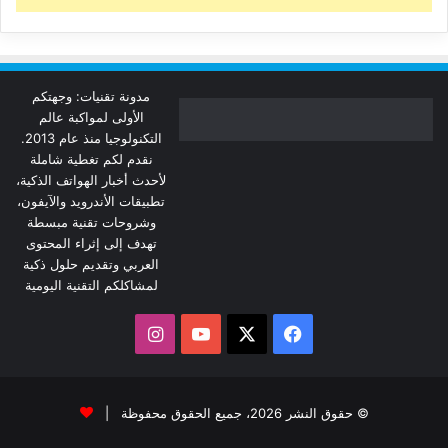
مدونة تقنيات: وجهتكم
الأولى لمواكبة عالم
التكنولوجيا منذ عام 2013.
نقدم لكم تغطية شاملة
لأحدث أخبار الهواتف الذكية،
تطبيقات الأندرويد والآيفون،
وشروحات تقنية مبسطة
تهدف إلى إثراء المحتوى
العربي وتقديم حلول ذكية
لمشاكلكم التقنية اليومية
‫X
فيسبوك
‫YouTube
انستقرام
© حقوق النشر 2026، جميع الحقوق محفوظة |