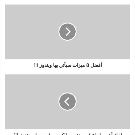
أفضل
8
ميزات
سيأتي
بها
ويندوز
11
أفضل 8 ميزات سيأتي بها ويندوز 11
إليك
أهم
ما
جاء
في
مؤتمر
مايكروسوفت
حول
ويندوز
11
إليك أهم ما جاء في مؤتمر مايكروسوفت حول ويندوز 11