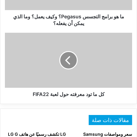
وما
الذي
يمكن
ما هو برامج التجسس Pegasus؟ وكيف يعمل؟ وما الذي
أن
يمكن أن يفعله؟
يفعله؟
كل
ما
تود
معرفته
حول
لعبة
FIFA22
كل ما تود معرفته حول لعبة FIFA22
مقالات ذات صلة
سعر ومواصفات Samsung
LG تكشف رسميًا عن هاتف LG G