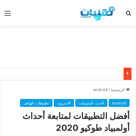
بحث عن
الق
الرئيسية
/
android
android
أحدث التدوينات
الاندرويد
تطبيقات الهاتف
أفضل التطبيقات لمتابعة أحداث
أولمبياد طوكيو 2020