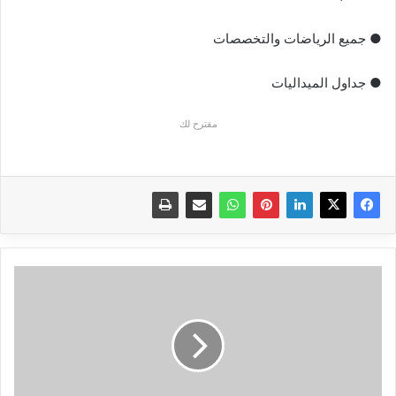
● جميع الرياضات والتخصصات
● جداول الميداليات
مقترح لك
ما
هو
برامج
التجسس
Pegasus؟
وكيف
يعمل؟