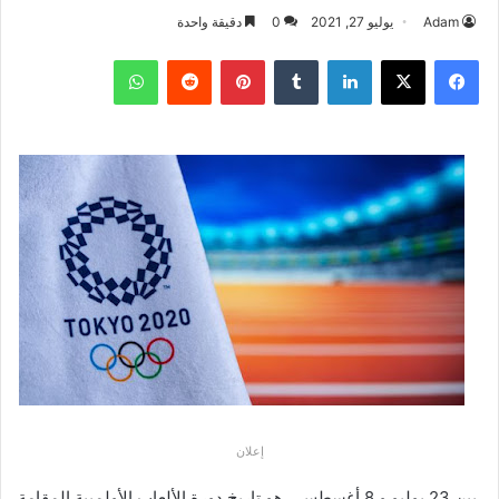
Adam
يوليو 27, 2021
0
دقيقة واحدة
فيسبوك
‫X
لينكدإن
بينتيريست
واتساب
إعلان
بين 23 يوليو و 8 أغسطس ، هو تاريخ دورة الألعاب الأولمبية المقامة