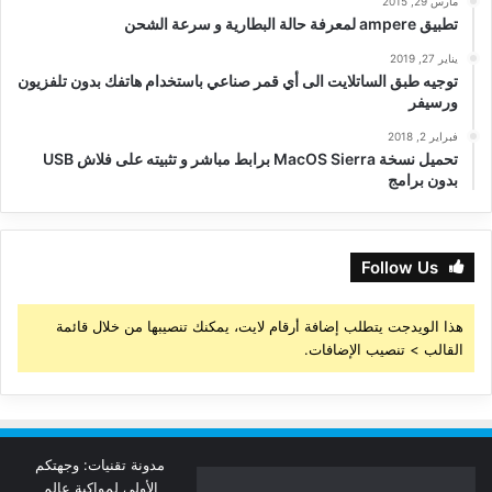
مارس 29, 2015
تطبيق ampere لمعرفة حالة البطارية و سرعة الشحن
يناير 27, 2019
توجيه طبق الساتلايت الى أي قمر صناعي باستخدام هاتفك بدون تلفزيون
ورسيفر
فبراير 2, 2018
تحميل نسخة MacOS Sierra برابط مباشر و تثبيته على فلاش USB
بدون برامج
Follow Us
هذا الويدجت يتطلب إضافة أرقام لايت، يمكنك تنصيبها من خلال قائمة
القالب > تنصيب الإضافات.
مدونة تقنيات: وجهتكم
الأولى لمواكبة عالم