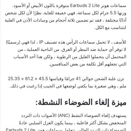
سماعات هونر Earbuds 2 Lite متوفرة باللون الأبيض أو الأسود.
وزنها 5.5 جرام لكل سماعة، فهي خفيفة للغاية. نظرًا لأن لكل شخص
آذانًا مختلفة ، فقد تم تضمين ثلاثة أحجام من وسادات الأذن في العلبة
لتتناسب مع الكل.
للأسف ، لا تحمل سماعات الرأس هذه تصنيف IP ، لذا فهي (رسميًا)
لا توفر أي حماية ضد المطر أو العرق. من الناحية العملية ، من
المحتمل أن يتحملوا القليل من الرطوبة ، ولكن هذا أحد الأسباب
التي تجعلهم أقل تكلفة من بعض المنافسين.
تزن علبة الشحن حوالي 41 جرامًا وقياسها 45.5 × 61.2 × 25.35
ملم ، وهي صغيرة بما يكفي لوضعها في الجيب إذا رغبت في ذلك.
ميزة إلغاء الضوضاء النشطة:
يستهدف إلغاء الضوضاء النشط (ANC) الأصوات ذات التردد
المنخفض بشكل أكثر فاعلية ، بينما يكون العزل السلبي عادةً
للضوضاء ذات التردد العالي. تتعامل سماعات هونر Earbuds 2 Lite