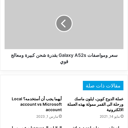
سعر
ومواصفات
Galaxy
A52s
بقدرة
شحن
كبيرة
ومعالج
قوي
سعر ومواصفات Galaxy A52s بقدرة شحن كبيرة ومعالج
قوي
مقالات ذات صلة
عملة الدوج كوين، ايلون ماسك
أيهما يجب أن أستخدمه؟ Local
ورحلة الى القمر ممولة بهذه العملة
account vs Microsoft
الالكترونية
account
مايو 14, 2021
مارس 1, 2023
مواصفات ومميزات احدث هواتف
الولايات المتحدة تعلن عن وصول