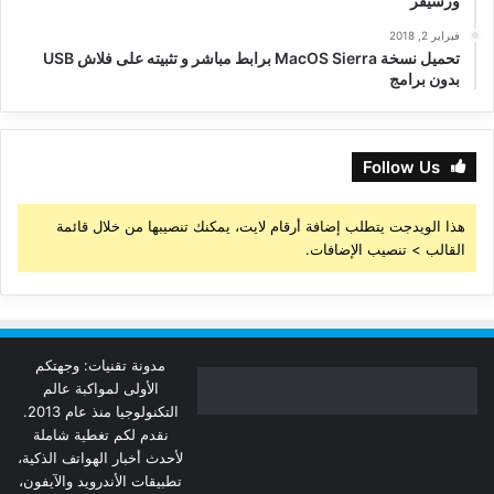
ورسيفر
فبراير 2, 2018
تحميل نسخة MacOS Sierra برابط مباشر و تثبيته على فلاش USB
بدون برامج
Follow Us
هذا الويدجت يتطلب إضافة أرقام لايت، يمكنك تنصيبها من خلال قائمة
القالب > تنصيب الإضافات.
مدونة تقنيات: وجهتكم
الأولى لمواكبة عالم
التكنولوجيا منذ عام 2013.
نقدم لكم تغطية شاملة
لأحدث أخبار الهواتف الذكية،
تطبيقات الأندرويد والآيفون،