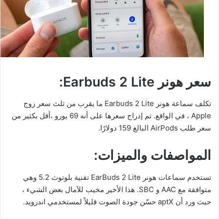
سعر هونر Earbuds 2 Lite:
تكلف سماعة هونر Earbuds 2 Lite ما يقرب من ثلث سعر زوج
Apple ، في الواقع. تم إدراج سعرها على أنه 69 يورو ،أقل بكثير من
سعر طلب AirPods البالغ 159 دولارًا.
المواصفات والميزات:
تستخدم سماعات هونر EarBuds 2 Lite تقنية بلوتوث 5.2 وهي
متوافقة مع AAC و SBC. هذا الأخير مخيب للآمال بعض الشيء ،
حيث ورد أن aptX حسّن جودة الصوت قليلاً لمستخدمي اندرويد.