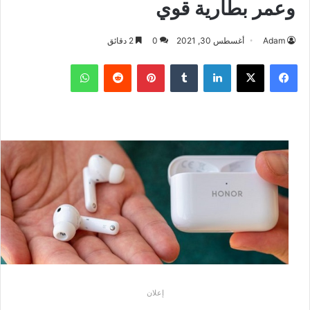
وعمر بطارية قوي
Adam
أغسطس 30, 2021
0
2 دقائق
فيسبوك
‫X
لينكدإن
بينتيريست
واتساب
إعلان