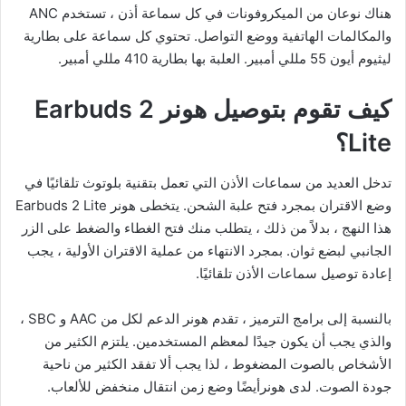
هناك نوعان من الميكروفونات في كل سماعة أذن ، تستخدم ANC
والمكالمات الهاتفية ووضع التواصل. تحتوي كل سماعة على بطارية
ليثيوم أيون 55 مللي أمبير. العلبة بها بطارية 410 مللي أمبير.
كيف تقوم بتوصيل هونر Earbuds 2
Lite؟
تدخل العديد من سماعات الأذن التي تعمل بتقنية بلوتوث تلقائيًا في
وضع الاقتران بمجرد فتح علبة الشحن. يتخطى هونر Earbuds 2 Lite
هذا النهج ، بدلاً من ذلك ، يتطلب منك فتح الغطاء والضغط على الزر
الجانبي لبضع ثوان. بمجرد الانتهاء من عملية الاقتران الأولية ، يجب
إعادة توصيل سماعات الأذن تلقائيًا.
بالنسبة إلى برامج الترميز ، تقدم هونر الدعم لكل من AAC و SBC ،
والذي يجب أن يكون جيدًا لمعظم المستخدمين. يلتزم الكثير من
الأشخاص بالصوت المضغوط ، لذا يجب ألا تفقد الكثير من ناحية
جودة الصوت. لدى هونرأيضًا وضع زمن انتقال منخفض للألعاب.