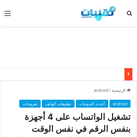
بحث عن
الق
الرئيسية
/
android
android
أحدث التدوينات
تطبيقات الهاتف
شروحات
تشغيل الواتساب على 4 أجهزة
بنفس الرقم في نفس الوقت