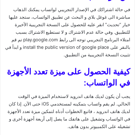
في حالة اشتراكك في الإصدار التجريبي لواتساب يمكنك الذهاب
مباشرة الى غوغل بلاي و البحث عن تطبيق الواتساب، ستجد عليها
خيار “تحديث” انقر عليه للحصول على النسخة التجريبية الأخيرة
للتطبيق. وفي حالة عدم الاشتراك و لا تستطيع الاشتراك بسبب
امتلاء البرنامج التجريبي توجه الى رابط play.google.com تم قم
بالنقر على install the public version of google place و ابدأ في
تثبيت النسخة التجريبية من التطبيق.
كيفية الحصول على ميزة تعدد الأجهزة
في الواتساب:
يجب أن يكون لديك هاتف اندرويد لاستخدام الميزة في الوقت
الحالي. لم يقم واتساب بتمكينه لمستخدمي iOS حتى الآن. إذا كان
لديك هاتف اندرويد ، فاتبع الخطوات أدناه لتمكين ميزة تعدد الأجهزة
في الواتساب وتشغيل على هاتفك ما يصل إلى أربعة أجهزة أخرى و
تشغيله على الكمبيوتر بدون هاتف.