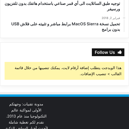
توجيه طبق الساتلايت الى أي قمر صناعي باستخدام هاتفك بدون تلفزيون
ورسيفر
فبراير 2, 2018
تحميل نسخة MacOS Sierra برابط مباشر و تثبيته على فلاش USB
بدون برامج
Follow Us
هذا الويدجت يتطلب إضافة أرقام لايت، يمكنك تنصيبها من خلال قائمة
القالب > تنصيب الإضافات.
مدونة تقنيات: وجهتكم
الأولى لمواكبة عالم
التكنولوجيا منذ عام 2013.
نقدم لكم تغطية شاملة
لأحدث أخبار الهواتف الذكية،