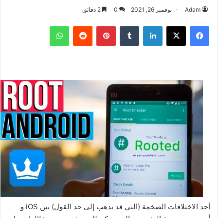
Adam
نوفمبر 26, 2021
0
2 دقائق
فيسبوك
‫X
لينكدإن
بينتيريست
واتساب
أحد الاختلافات الضخمة (التي قد نذهب إلى حد القول) بين iOS و