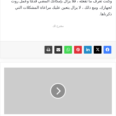
وكنت تعرف ما تفعله ، فلا يزال بإمكانك المضي قدمًا وعمل روت
لجهازك. ومع ذلك ، لا يزال يتعين عليك مراعاة المشكلات التي
ذكرناها.
مقترح لك
اليك
3
طرق
للدخول
إلى
BIOS
في
جهاز
الكمبيوتر