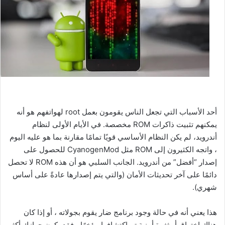
أحد الأسباب التي تجعل الناس يقومون بعمل root لهواتفهم هو أنه
يمكنهم تثبيت ذاكرات ROM مخصصة. في الأيام الأولى لنظام
أندرويد، لم يكن النظام الأساسي قويًا تمامًا مقارنة بما هو عليه اليوم
، واتجه الكثيرون إلى ROM مثل CyanogenMod للحصول على
إصدار “أفضل” من أندرويد. الجانب السلبي هو أن هذه ROM لا تحصل
دائمًا على آخر تحديثات الأمان (والتي يتم إصدارها عادةً على أساس
شهري).
هذا يعني أنه في حالة وجود برنامج ضار يقوم بجولاته ، أو إذا كان
هناك اختراق أو ثغرة أمنية تم اكتشافها مؤخرًا ، فقد يكون جهازك أكثر