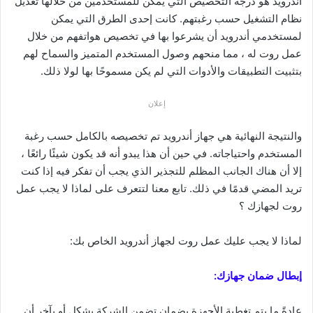
أندرويد هو درجة التخصيص التي يمكن للمستخدمين من خلالها تعديل
نظام التشغيل حسب رغبتهم. كانت إحدى الطرق التي يمكن
لمستخدمي أندرويد أن يشرعوا بها في تخصيص هواتفهم من خلال
عمل روت له ، مما منحهم وصول المستخدم المتميز والسماح لهم
بتثبيت التطبيقات والأدوات التي لم يكن مسموحًا بها لولا ذلك.
إعلان
والنتيجة النهائية هي جهاز أندرويد تم تخصيصه بالكامل حسب رغبة
المستخدم واحتياجاته. في حين أن هذا يبدو أنه قد يكون شيئًا رائعًا ،
إلا أن هناك الجانب المظلم للتجذير الذي يجب أن تفكر فيه إذا كنت
تريد المضي قدمًا في ذلك. تابع معنا لتتعرف على لماذا لا يجب عمل
روت لجهازك ؟
لماذا لا يجب عليك عمل روت لجهاز أندرويد الخاص بك:
إبطال ضمان جهازك:
عادةً ما يتم تغطية الأجهزة بضمان تضمن الشركة بشكل أو بآخر أن