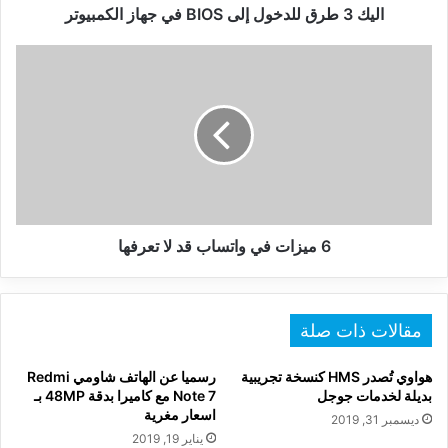
اليك 3 طرق للدخول إلى BIOS في جهاز الكمبيوتر
6
ميزات
في
واتساب
قد
لا
تعرفها
6 ميزات في واتساب قد لا تعرفها
مقالات ذات صلة
هواوي تُصدر HMS كنسخة تجريبية
رسميا عن الهاتف شاومي Redmi
بديلة لخدمات جوجل
Note 7 مع كاميرا بدقة 48MP بـ
اسعار مغرية
ديسمبر 31, 2019
يناير 19, 2019