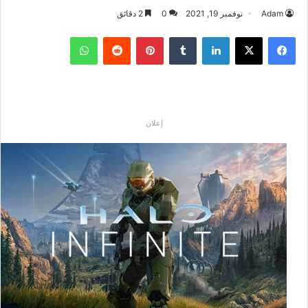
Adam
نوفمبر 19, 2021
0
2 دقائق
فيسبوك
‫X
لينكدإن
بينتيريست
واتساب
إعلان