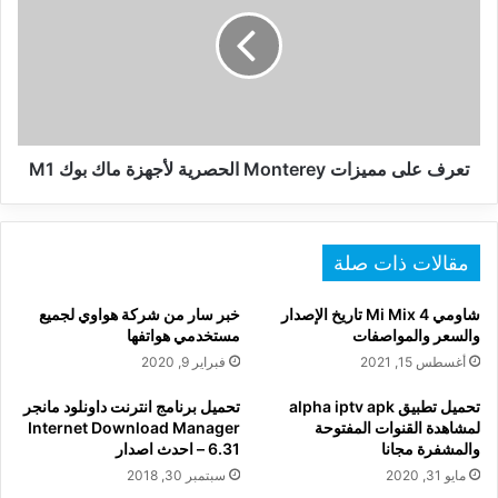
مميزات
Monterey
الحصرية
لأجهزة
ماك
بوك
M1
تعرف على مميزات Monterey الحصرية لأجهزة ماك بوك M1
مقالات ذات صلة
شاومي Mi Mix 4 تاريخ الإصدار
خبر سار من شركة هواوي لجميع
والسعر والمواصفات
مستخدمي هواتفها
أغسطس 15, 2021
فبراير 9, 2020
تحميل تطبيق alpha iptv apk
تحميل برنامج انترنت داونلود مانجر
لمشاهدة القنوات المفتوحة
Internet Download Manager
والمشفرة مجانا
6.31 – احدث اصدار
مايو 31, 2020
سبتمبر 30, 2018