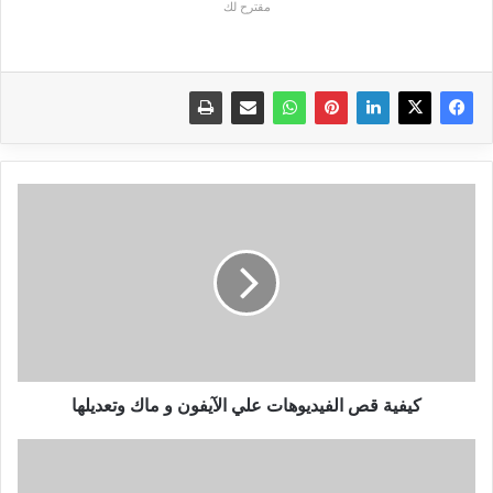
مقترح لك
كيفية
قص
الفيديوهات
علي
الآيفون
و
ماك
وتعديلها
كيفية قص الفيديوهات علي الآيفون و ماك وتعديلها
تعرف
على