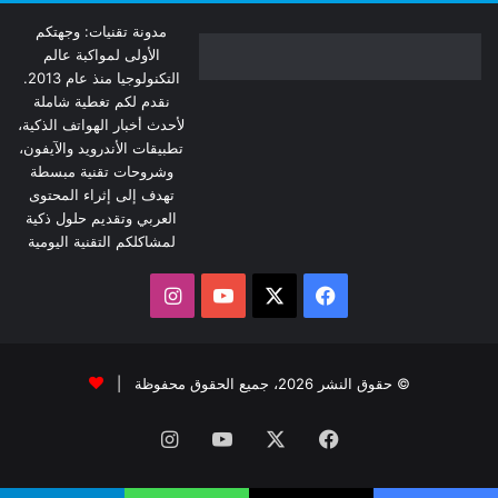
مدونة تقنيات: وجهتكم
الأولى لمواكبة عالم
التكنولوجيا منذ عام 2013.
نقدم لكم تغطية شاملة
لأحدث أخبار الهواتف الذكية،
تطبيقات الأندرويد والآيفون،
وشروحات تقنية مبسطة
تهدف إلى إثراء المحتوى
العربي وتقديم حلول ذكية
لمشاكلكم التقنية اليومية
‫X
فيسبوك
‫YouTube
انستقرام
© حقوق النشر 2026، جميع الحقوق محفوظة |
فيسبوك
‫X
‫YouTube
انستقرام