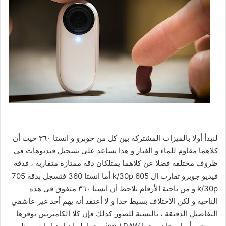
لنبدأ أولا بالميزات المشتركة بين كل من جوبرو و انستا ٣٦٠ حيث أن
كلاهما مقاوم للماء و الغبار و هذا يساعد على تسجيل فيديوهات في
ظروف مختلفة فضلا عن كلاهما يمتلكان دقة ممتازة متقاربة ، فدقة
فيديو جوبرو تقارب ال 605 k/30p أما انستا 360 فتسجل بدقة 705
k/30p و من ناحية الأرقام نلاحظ أن انستا ٣٦٠ متفوق في هذه
الناحية و لكن الاختلاف بسيط جدا و لا أعتقد أنه يهم أحد غير عاشقي
التفاصيل الدقيقة ، بالنسبة للصور كذلك فإن كلا الكاميرتين توفرها