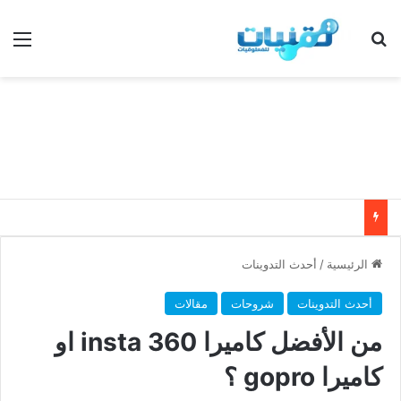
بحث عن
الق
الرئيسية
/
أحدث التدوينات
أحدث التدوينات
شروحات
مقالات
من الأفضل كاميرا insta 360 او
كاميرا gopro ؟