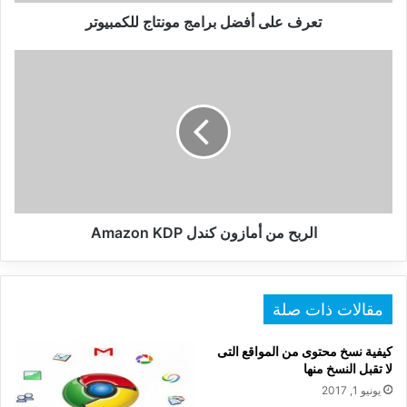
تعرف على أفضل برامج مونتاج للكمبيوتر
الربح
من
أمازون
كندل
Amazon
KDP
الربح من أمازون كندل Amazon KDP
مقالات ذات صلة
كيفية نسخ محتوى من المواقع التى
لا تقبل النسخ منها
يونيو 1, 2017