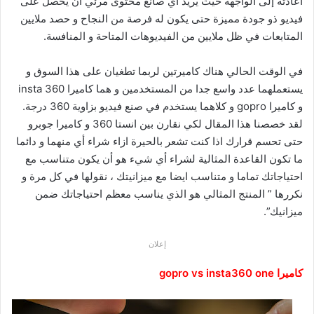
اعادته إلى الواجهة حيث يريد أي صانع محتوى مرئي أن يحصل على
فيديو ذو جودة مميزة حتى يكون له فرصة من النجاح و حصد ملايين
المتابعات في ظل ملايين من الفيديوهات المتاحة و المنافسة.
في الوقت الحالي هناك كاميرتين لربما تطغيان على هذا السوق و
يستعملهما عدد واسع جدا من المستخدمين و هما كاميرا insta 360
و كاميرا gopro و كلاهما يستخدم في صنع فيديو بزاوية 360 درجة.
لقد خصصنا هذا المقال لكي نقارن بين انستا 360 و كاميرا جوبرو
حتى تحسم قرارك اذا كنت تشعر بالحيرة ازاء شراء أي منهما و دائما
ما تكون القاعدة المثالية لشراء أي شيء هو أن يكون متناسب مع
احتياجاتك تماما و متناسب ايضا مع ميزانيتك ، نقولها في كل مرة و
نكررها ” المنتج المثالي هو الذي يناسب معظم احتياجاتك ضمن
ميزانيك”.
إعلان
كاميرا gopro vs insta360 one