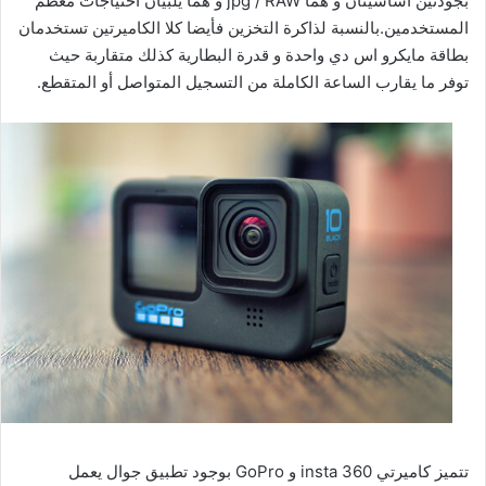
بجودتين أساسيتان و هما jpg / RAW و هما يلبيان احتياجات معظم
المستخدمين.بالنسبة لذاكرة التخزين فأيضا كلا الكاميرتين تستخدمان
بطاقة مايكرو اس دي واحدة و قدرة البطارية كذلك متقاربة حيث
توفر ما يقارب الساعة الكاملة من التسجيل المتواصل أو المتقطع.
تتميز كاميرتي insta 360 و GoPro بوجود تطبيق جوال يعمل