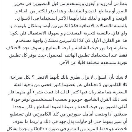
بنظامي أندرويد و آيفون و يستخدم من قبل المصورين في تحرير
الصور أو مقاطع الفيديو الملتقطة و هذا يوفر الكثير من العناء و
الوقت و الجهد و لذلك قلنا بأنهما الأكثر استخداما في الاسواق .
بالنسبة للاتصالات الاضافية فكلا الكاميرتين أيضا يمتلكان بلوتوث و
واي فاي. بالنسبة لتجربة المستخدم و سهولة الاستعمال فلن يكون
هذا هو الفارق الأول لان كلا الكاميرتين تمتلكان واجهة مستخدم
متقاربة جدا من حيث الشاشة و لوحة المفاتيح و سوف تجد الاختلاف
فقط عند استخدامك تطبيق الهاتف المحمول حيث يوفر كل تطبيق
تجربة مستخدم مختلفة قليلا عن الآخر.
لا شك بأن السؤال لا يزال يطرق بالك :أيهما الافضل ؟ بكل صراحة
كلا الكاميرتين لا تختلفان عن بعضهما كثيرا فحتى من ناحية الفئة
السعرية هما متقاربان فيها كثيرا لذلك اذا قمت بشراء أي منهما فلن
تجد ذلك الفرق الشاسع. جوبرو و بحسب المستخدمين توفر جودة
أعلى للصور من حيث الحدة و ضبط الضوء الساطع و لكن مجددا
صدقني اذا وضعت أمامك صورتين من كلتا الكاميرتين فلن تستطيع
أن تميز بينهما حتى لو حاولت بذل جهد في ذلك و لربما ما سوف
تلاحظه هو فقط المزيد من التشبع في صورة GoPro و مجددا بشكل