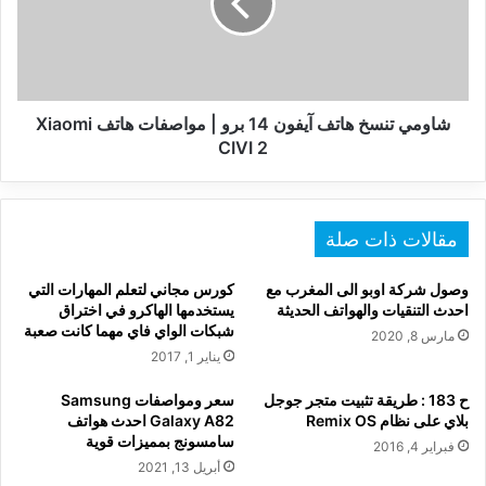
14
برو
|
مواصفات
هاتف
Xiaomi
شاومي تنسخ هاتف آيفون 14 برو | مواصفات هاتف Xiaomi
CIVI
CIVI 2
2
مقالات ذات صلة
وصول شركة اوبو الى المغرب مع
كورس مجاني لتعلم المهارات التي
احدث التنقيات والهواتف الحديثة
يستخدمها الهاكرو في اختراق
شبكات الواي فاي مهما كانت صعبة
مارس 8, 2020
يناير 1, 2017
ح 183 : طريقة تثبيت متجر جوجل
سعر ومواصفات Samsung
بلاي على نظام Remix OS
Galaxy A82 احدث هواتف
سامسونج بمميزات قوية
فبراير 4, 2016
أبريل 13, 2021