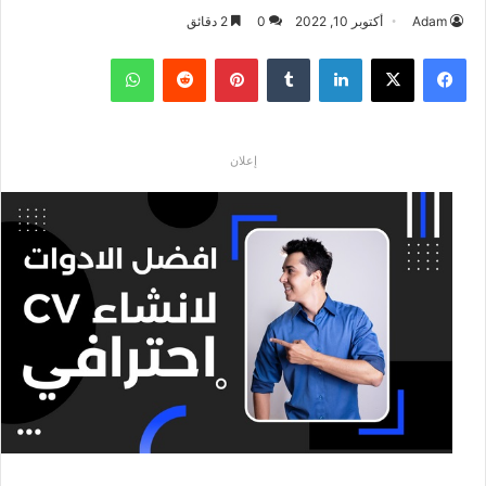
Adam
أكتوبر 10, 2022
0
2 دقائق
فيسبوك
‫X
لينكدإن
بينتيريست
واتساب
إعلان