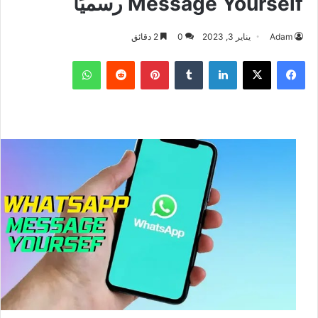
Message Yourself رسميًا
Adam
يناير 3, 2023
0
2 دقائق
فيسبوك
‫X
لينكدإن
بينتيريست
واتساب