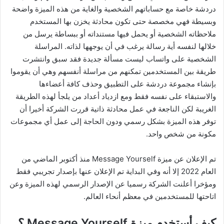
دردشة خاصة مع حساباتهم الشخصية والغاية من هذه الميزة واضحة
وبسيطة فهي مخصصة حتى تكون محادثة يخزن بها المستخدم
ملاحظاته الشخصية أو يحمل فيها مستنداته أو ببساطة يرسل من
خلالها لنفسه أية رسالة يرغب في أن يوجهها لذاته. المراسلة
الشخصية على واتساب ليست مسألة جديدة فقد سبق وانتشرت
طريقة بين المستخدمين تمكنهم من مراسلة أنفسهم وهي أن يقوموا
بإنشاء مجموعة دردشة على التطبيق وحذف كافة أعضاءها
والاستبقاء على نفسه فقط ومع ازدياد أعداد من يلجأ لهذه الطريقة
الغريبة لكن الناجعة في عمل محادثة ذاتية قررت الشركة أخيرا أن
توفر هذه الميزة بشكل رسمي ودون الحاجة إلى عمل أي مجموعات
مكونة من شخص واحد.
تم الإعلان عن ميزة Message Yourself منذ أكتوبر الماضي من
العام 2022 إلا أنه وفي البداية تم الإعلان عنها بإصدار تجريبي فقط
ومؤخرا أعلنت الشركة رسميا عن الإصدار الرسمي لهذه الميزة وعن
اتاحتها للمستخدمين في معظم أنحاء العالم.
كيف أستخدم ميزة Message Yourself ؟