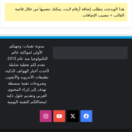
هذا الويدجت يتطلب إضافة أرقام لايت، يمكنك تنصيبها من خلال قائمة
القالب > تنصيب الإضافات.
مدونة تقنيات: وجهتكم
الأولى لمواكبة عالم
التكنولوجيا منذ عام 2013.
نقدم لكم تغطية شاملة
لأحدث أخبار الهواتف الذكية،
تطبيقات الأندرويد والآيفون،
وشروحات تقنية مبسطة
تهدف إلى إثراء المحتوى
العربي وتقديم حلول ذكية
لمشاكلكم التقنية اليومية
‫X
فيسبوك
‫YouTube
انستقرام