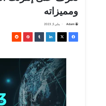
ومميزاته
Adam
يناير 5, 2023
فيسبوك
‫X
لينكدإن
بينتيريست