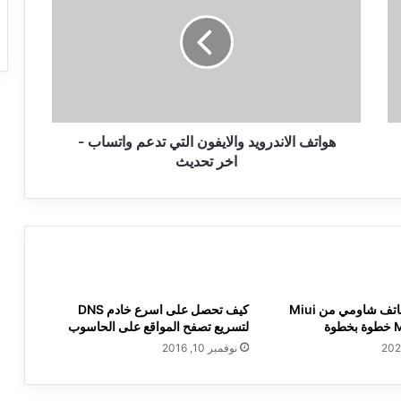
والايفون
التي
تدعم
واتساب
-
اخر
تحديث
هواتف الاندرويد والايفون التي تدعم واتساب -
اخر تحديث
كيفية تحديث هاتف شاومي من Miui
كيف تحصل على اسرع خادم DNS
لتسريع تصفح المواقع على الحاسوب
نوفمبر 10, 2016