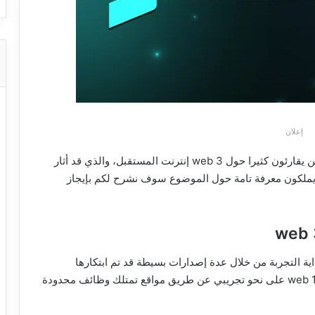
إعلان
في خلال الأعوام القليلة الماضية بدء الكثير من المهتمين يقارئون كثيرا حول web 3 إنترنت المستقبل، والذي قد أثار
لا يملكون معرفة تامة حول الموضوع سوف نشرح لكم بإيجاز
ساس، حيث كانت بداية التجربة من خلال عدة إصدارات بسيطة قد تم ابتكارها
للأعمال الخفيفة فقط، حيث بدا المختصون في إصدار web 1 على نحو تجريبي عن طريق مواقع تمتلك وظائف محدودة