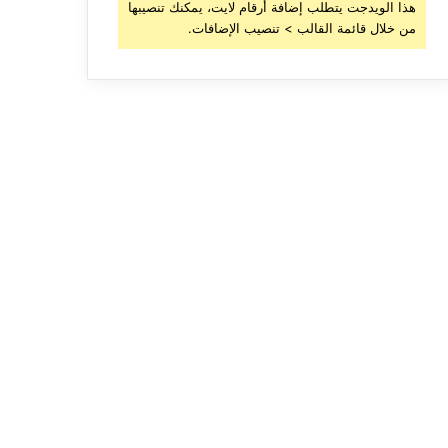
هذا الويدجت يتطلب إضافة أرقام لايت، يمكنك تنصيبها
من خلال قائمة القالب > تنصيب الإضافات.