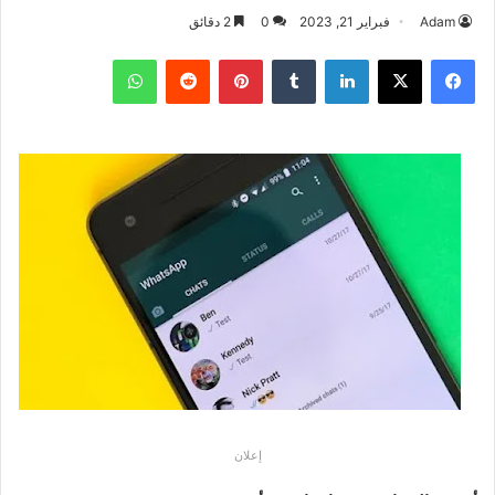
Adam
فبراير 21, 2023
0
2 دقائق
فيسبوك
‫X
لينكدإن
بينتيريست
واتساب
إعلان