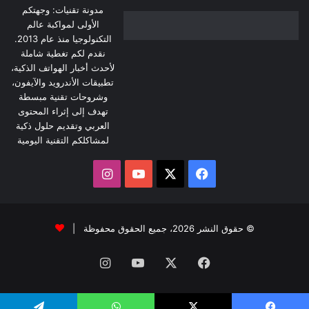
مدونة تقنيات: وجهتكم
الأولى لمواكبة عالم
التكنولوجيا منذ عام 2013.
نقدم لكم تغطية شاملة
لأحدث أخبار الهواتف الذكية،
تطبيقات الأندرويد والآيفون،
وشروحات تقنية مبسطة
تهدف إلى إثراء المحتوى
العربي وتقديم حلول ذكية
لمشاكلكم التقنية اليومية
‫X
فيسبوك
‫YouTube
انستقرام
© حقوق النشر 2026، جميع الحقوق محفوظة |
فيسبوك
‫X
‫YouTube
انستقرام