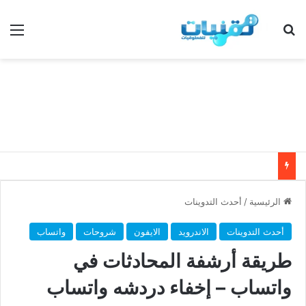
بحث عن
الق
الرئيسية
/
أحدث التدوينات
أحدث التدوينات
الاندرويد
الايفون
شروحات
واتساب
طريقة أرشفة المحادثات في
واتساب – إخفاء دردشه واتساب