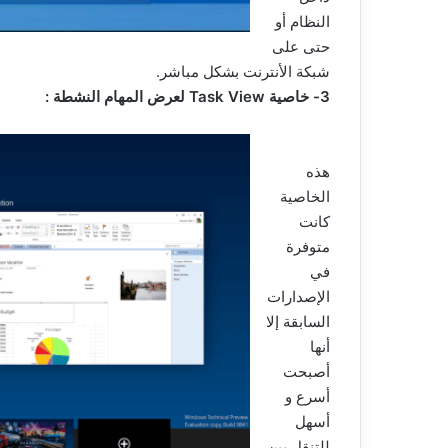
النظام أو
حتى على
شبكة الأنترنت بشكل مباشر.
3- خاصية Task View لعرض المهام النشطة :
هذه
الخاصية
كانت
متوفرة
في
الإصدارات
السابقة إلا
أنها
أصبحت
أسرع و
أسهل
للتنقل بين