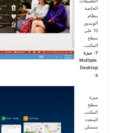
التطبيقات
الخاصة
بنظام
الويندوز
10 على
سطح
المكتب.
7- ميزة
Multiple
Desktop
s:
ميزة
سطح
المكتب
المتعدد
ستمكن