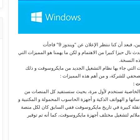
ويندوز 10 مفاجئة مايكروسوفت للمتتبعين و المستخدمين، فبعد أن كنا ننتظر الإعلان عن “ويندوز 9″ فاجأت
يع بإطلاقها ل” الويندوز 10″، هذا الحدث نال حيزا كبيرا من الاهتمام و لكن ما يهمنا هو المميزات التي
ذه النسخة.
التي جاء بها نظام التشغيل الجديد من مايكروسوفت و ذلك
حفي للشركة، و من أهم هذه المميزات :
عار تم الإعلان عن نظام ال Windows 10 هذه الخاصية تستخدم لأول مرة، بحيث ستستفيد كل المنصات من
ساتها و الهواتف الذكية و أجهزة الحاسوب المحمولة و المكتبية و
خاصية الجديدة تعد نقلة كبيرة في تاريخ مايكروسوفت ففي السابق كان لكل منصة
ظام و توزيعة خاصة بها، أما الآن فنظام Windows 10 ملائم لتشغيل مختلف أجهزة مايكروسوفت، كما أنه تم توفير