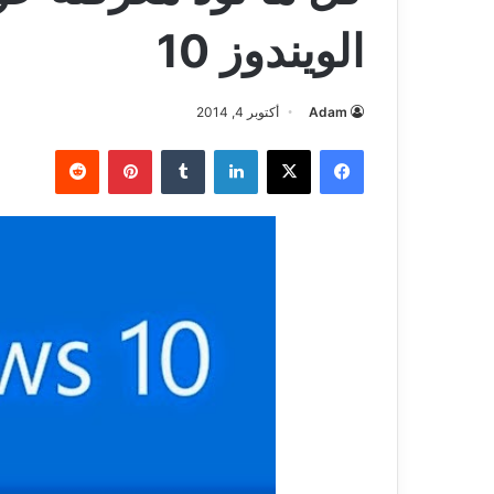
الويندوز 10
Adam
أكتوبر 4, 2014
فيسبوك
‫X
لينكدإن
بينتيريست