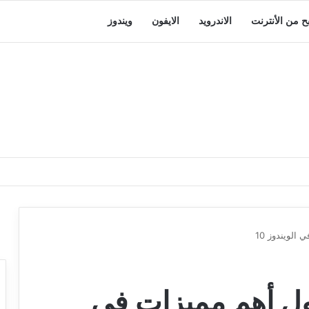
بح من الأنترنت
الاندرويد
الايفون
ويندوز
الويندوز 10
ول أهم مميزات في