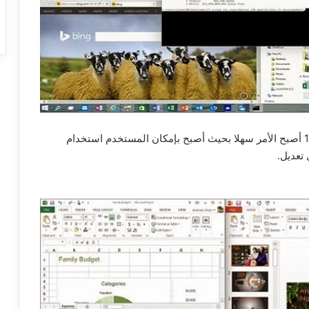
للقيام بعملية النسخ و اللصق، أما في إصدار الويندوز 10 أصبح الأمر سهلا بحيث أصبح بإمكان المستخدم استخدام
تعديل.