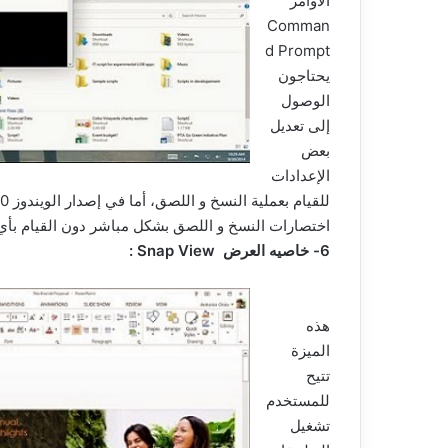
الأوامر
Comman
d Prompt
يحتاجون
الوصول
إلى تعديل
بعض
الإعدادات
اختصارات النسخ و اللصق بشكل مباشر دون القيام بأي 
6- خاصيه العرض Snap View :
هذه
الميزة
تتيح
للمستخدم
تشغيل