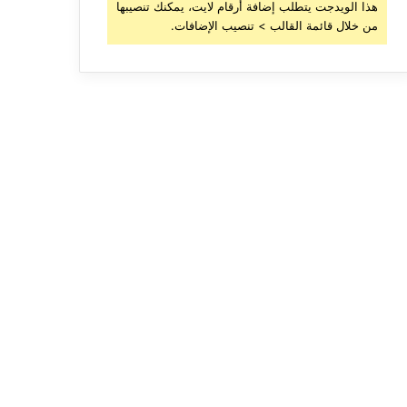
هذا الويدجت يتطلب إضافة أرقام لايت، يمكنك تنصيبها
من خلال قائمة القالب > تنصيب الإضافات.