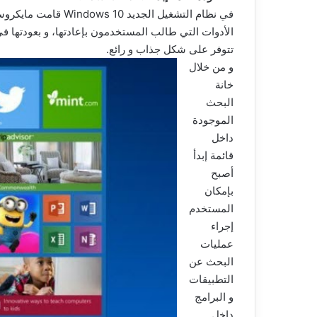
الأدوات التي طالب المستخدمون بإعادتها، و بعودتها في 
تتوفر على شكل جذاب و رائع.
و من خلال
خانة
البحث
الموجودة
داخل
قائمة إبدأ
أصبح
بإمكان
المستخدم
إجراء
عمليات
البحث عن
التطبيقات
و البرامج
داخل