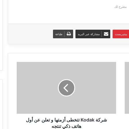
مقترح لك
بينتيريست
مشاركة عبر البريد
طباعة
شركة
Kodak
تتخطى
أزمتها
و
تعلن
عن
أول
هاتف
ذكي
شركة Kodak تتخطى أزمتها و تعلن عن أول
تنتجه
هاتف ذكي تنتجه