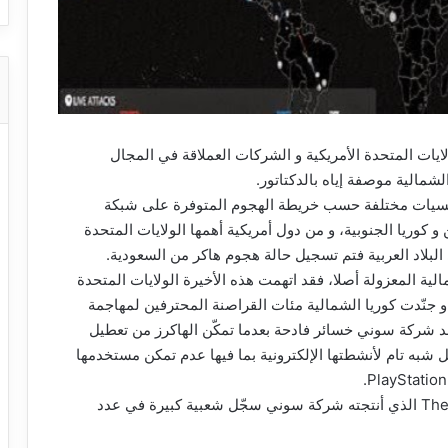
ايات المتحدة الأمريكية و الشركات العملاقة في المجال
لشمالية موصفة إياه بالدكتاتور.
وعة من الهاكرز شركة ” Sony ” من جنسيات مختلفة حسب خريطة الهجوم المتوفرة على شبكة
و كوريا الجنوبية، و من دول أمريكية أهمها الولايات المتحدة
ي البلاد العربية فتم تسجيل حالة هجوم هاكر من السعودية.
مالية المعزولة أصلا، فقد اتهمت هذه الأخيرة الولايات المتحدة
، و جنّدت كوريا الشمالية مئات القراصنة المحترفين لمهاجمة
لية هامة، لتتكبد شركة سوني خسائر فادحة بعدما تمكّن الهاكرز من تعطيل
Se ” مما تسبب في شلل شبه تام لأنشطتها الإلكترونية بما فيها عدم تمكن مستخدمها
و حسب بعض المواقع الالكترونية فإن فيلم The interview الذي أنتجته شركة سوني سجّل شعبية كبيرة في عدد