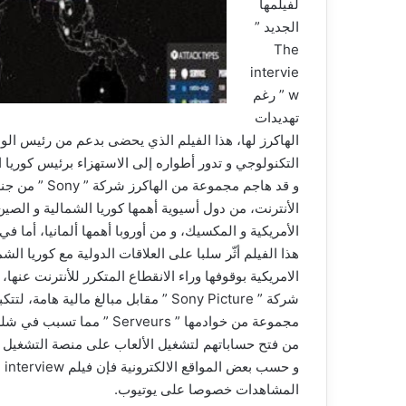
لفيلمها
الجديد ”
The
intervie
w ” رغم
تهديدات
الهاكرز لها، هذا الفيلم الذي يحضى بدعم من رئيس الول
التكنولوجي و تدور أطواره إلى الاستهزاء برئيس كوريا ا
و قد هاجم مجم
الأنترنت، من دول أسيوية أهمها كوريا الشمالية و الصين 
الأمريكية و المكسيك، و من أوروبا أهمها ألمانيا، أما ف
هذا الفيلم أثّر سلبا على العلاقات الدولية مع كوريا الش
الامريكية بوقوفها وراء الانقطاع المتكرر للأنترنت عنها
شركة ” Sony Picture ” مقابل مبالغ ما
مجموعة من خوادمها ” rveurs
من فتح حساباتهم لتشغيل الألعاب على منصة التشغيل PlayStation.
المشاهدات خصوصا على يوتيوب.