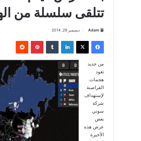
تتلقى سلسلة من الهج
Adam
ديسمبر 29, 2014
فيسبوك
‫X
لينكدإن
بينتيريست
من جديد
تعود
هجمات
القراصنة
لإستهداف
شركة
سوني
بعض
عرض هذه
الآخيرة