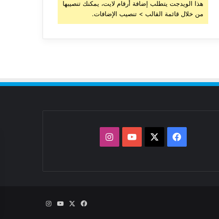
هذا الويدجت يتطلب إضافة أرقام لايت، يمكنك تنصيبها
من خلال قائمة القالب > تنصيب الإضافات.
‫X
فيسبوك
‫YouTube
انستقرام
‫X
فيسبوك
‫YouTube
انستقرام