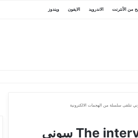
بح من الأنترنت
الاندرويد
الايفون
ويندوز
بعد عرض فيلم The interview سوني