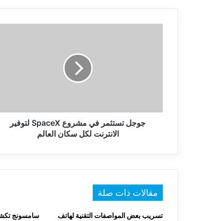
جوجل
تستثمر
في
مشروع
SpaceX
لتوفير
الانترنت
لكل
سكان
العالم
جوجل تستثمر في مشروع SpaceX لتوفير
الانترنت لكل سكان العالم
مقالات ذات صلة
تسريب بعض المواصفات التقنية لهاتف
سامسونج تكشف