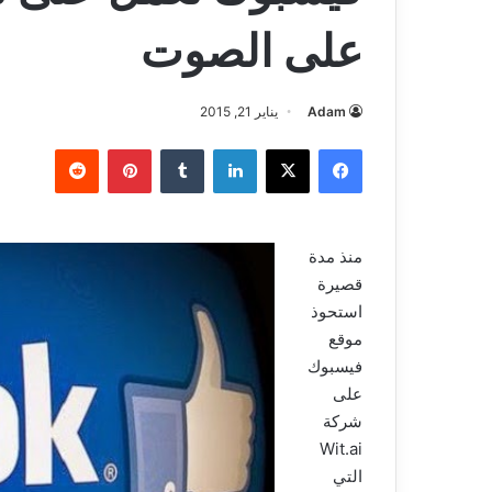
على الصوت
Adam
يناير 21, 2015
فيسبوك
‫X
لينكدإن
بينتيريست
منذ مدة
قصيرة
استحوذ
موقع
فيسبوك
على
شركة
Wit.ai
التي