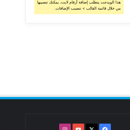
هذا الويدجت يتطلب إضافة أرقام لايت، يمكنك تنصيبها
من خلال قائمة القالب > تنصيب الإضافات.
‫X
فيسبوك
‫YouTube
انستقرام