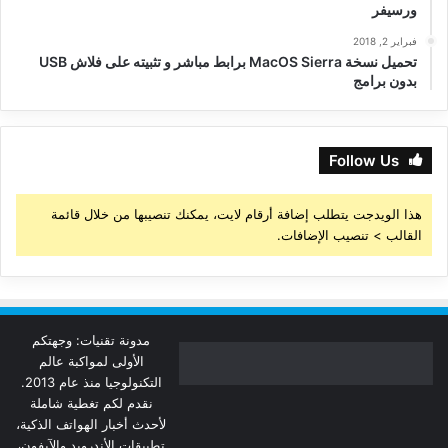
ورسيفر
فبراير 2, 2018
تحميل نسخة MacOS Sierra برابط مباشر و تثبيته على فلاش USB
بدون برامج
Follow Us
هذا الويدجت يتطلب إضافة أرقام لايت، يمكنك تنصيبها من خلال قائمة
القالب > تنصيب الإضافات.
مدونة تقنيات: وجهتكم
الأولى لمواكبة عالم
التكنولوجيا منذ عام 2013.
نقدم لكم تغطية شاملة
لأحدث أخبار الهواتف الذكية،
تطبيقات الأندرويد والآيفون،