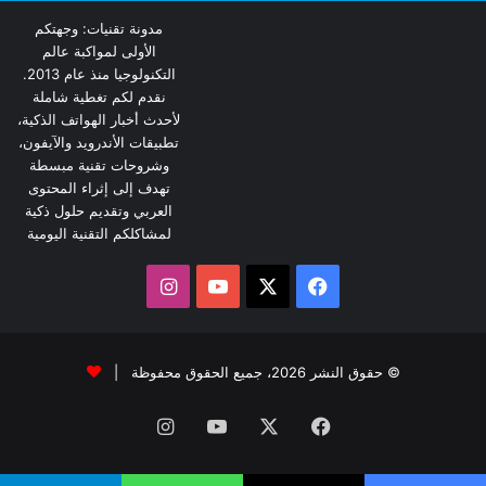
مدونة تقنيات: وجهتكم
الأولى لمواكبة عالم
التكنولوجيا منذ عام 2013.
نقدم لكم تغطية شاملة
لأحدث أخبار الهواتف الذكية،
تطبيقات الأندرويد والآيفون،
وشروحات تقنية مبسطة
تهدف إلى إثراء المحتوى
العربي وتقديم حلول ذكية
لمشاكلكم التقنية اليومية
‫X
فيسبوك
‫YouTube
انستقرام
© حقوق النشر 2026، جميع الحقوق محفوظة |
فيسبوك
‫X
‫YouTube
انستقرام