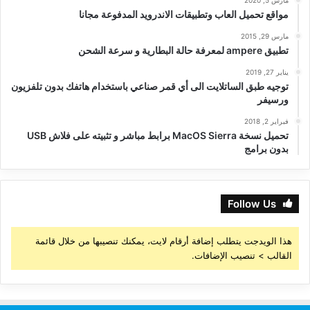
مارس 5, 2020
مواقع تحميل العاب وتطبيقات الاندرويد المدفوعة مجانا
مارس 29, 2015
تطبيق ampere لمعرفة حالة البطارية و سرعة الشحن
يناير 27, 2019
توجيه طبق الساتلايت الى أي قمر صناعي باستخدام هاتفك بدون تلفزيون
ورسيفر
فبراير 2, 2018
تحميل نسخة MacOS Sierra برابط مباشر و تثبيته على فلاش USB
بدون برامج
Follow Us
هذا الويدجت يتطلب إضافة أرقام لايت، يمكنك تنصيبها من خلال قائمة
القالب > تنصيب الإضافات.