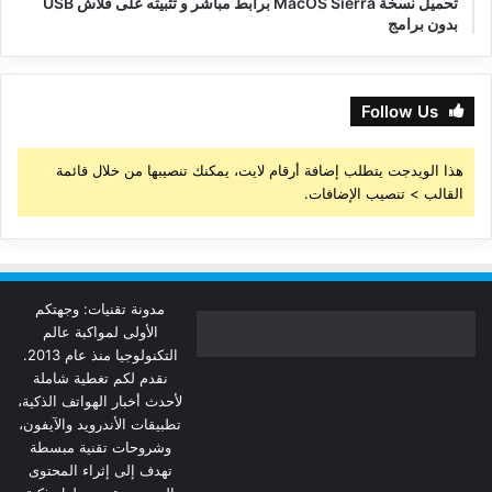
تحميل نسخة MacOS Sierra برابط مباشر و تثبيته على فلاش USB
بدون برامج
Follow Us
هذا الويدجت يتطلب إضافة أرقام لايت، يمكنك تنصيبها من خلال قائمة
القالب > تنصيب الإضافات.
مدونة تقنيات: وجهتكم
الأولى لمواكبة عالم
التكنولوجيا منذ عام 2013.
نقدم لكم تغطية شاملة
لأحدث أخبار الهواتف الذكية،
تطبيقات الأندرويد والآيفون،
وشروحات تقنية مبسطة
تهدف إلى إثراء المحتوى