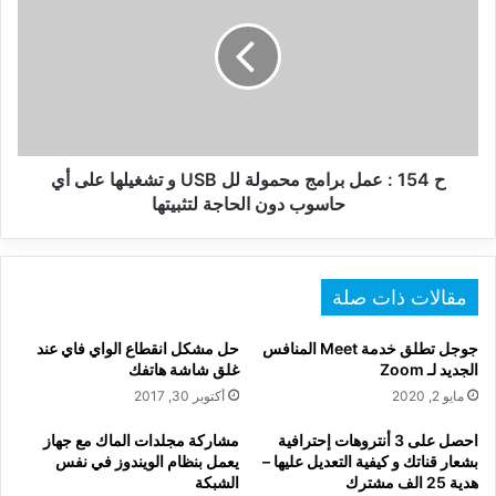
:
عمل
برامج
محمولة
لل
USB
و
تشغيلها
ح 154 : عمل برامج محمولة لل USB و تشغيلها على أي
على
حاسوب دون الحاجة لتثبيتها
أي
حاسوب
دون
الحاجة
مقالات ذات صلة
لتثبيتها
جوجل تطلق خدمة Meet المنافس
حل مشكل انقطاع الواي فاي عند
الجديد لـ Zoom
غلق شاشة هاتفك
مايو 2, 2020
أكتوبر 30, 2017
احصل على 3 أنتروهات إحترافية
مشاركة مجلدات الماك مع جهاز
بشعار قناتك و كيفية التعديل عليها –
يعمل بنظام الويندوز في نفس
هدية 25 الف مشترك
الشبكة