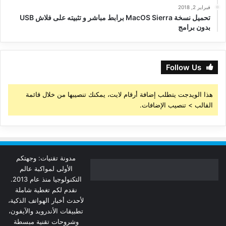
فبراير 2, 2018
تحميل نسخة MacOS Sierra برابط مباشر و تثبيته على فلاش USB
بدون برامج
Follow Us
هذا الويدجت يتطلب إضافة أرقام لايت، يمكنك تنصيبها من خلال قائمة
القالب > تنصيب الإضافات.
مدونة تقنيات: وجهتكم
الأولى لمواكبة عالم
التكنولوجيا منذ عام 2013.
نقدم لكم تغطية شاملة
لأحدث أخبار الهواتف الذكية،
تطبيقات الأندرويد والآيفون،
وشروحات تقنية مبسطة