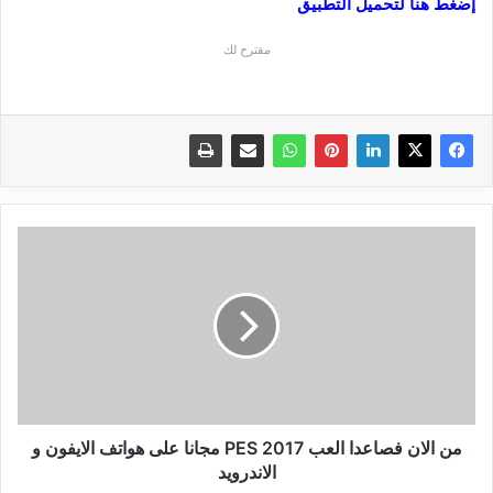
إضغط هنا لتحميل التطبيق
مقترح لك
من
الان
فصاعدا
العب
PES
2017
مجانا
على
هواتف
الايفون
من الان فصاعدا العب PES 2017 مجانا على هواتف الايفون و
و
الاندرويد
الاندرويد