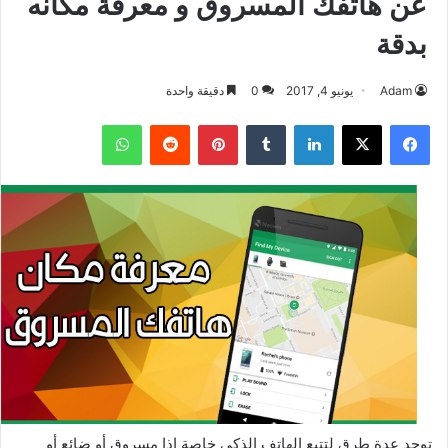
عن هاتفك المسروق و معرفة مكانه
بدقة
Adam
يونيو 4, 2017
0
دقيقة واحدة
فيسبوك
‫X
لينكدإن
بينتيريست
واتساب
توجد عدة طرق لتتبع الهاتف الذكي خاصة إذا مسروق أو ضائع أو