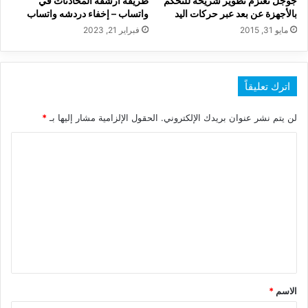
جوجل تعتزم تطوير شريحة للتحكم
طريقة أرشفة المحادثات في
بالأجهزة عن بعد عبر حركات اليد
واتساب – إخفاء دردشه واتساب
مايو 31, 2015
فبراير 21, 2023
اترك تعليقاً
لن يتم نشر عنوان بريدك الإلكتروني.
الحقول الإلزامية مشار إليها بـ
*
ا
ل
ت
ع
ل
ي
ق
*
الاسم
*