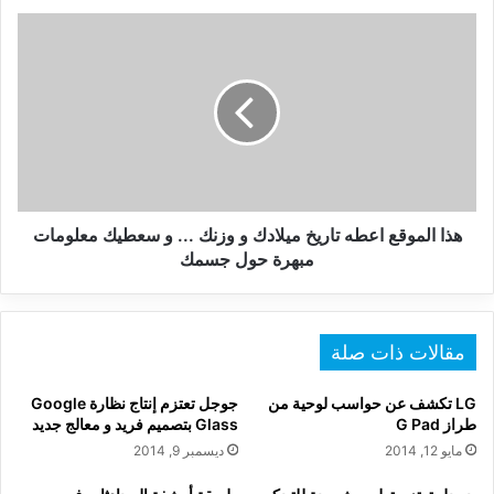
هذا
الموقع
اعطه
تاريخ
ميلادك
و
وزنك
...
و
سعطيك
هذا الموقع اعطه تاريخ ميلادك و وزنك ... و سعطيك معلومات
معلومات
مبهرة حول جسمك
مبهرة
حول
جسمك
مقالات ذات صلة
LG تكشف عن حواسب لوحية من
جوجل تعتزم إنتاج نظارة Google
طراز G Pad
Glass بتصميم فريد و معالج جديد
مايو 12, 2014
ديسمبر 9, 2014