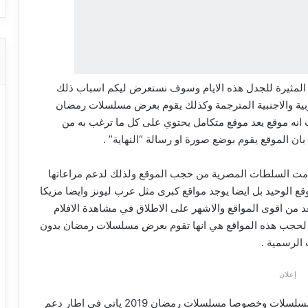
حد من اشهر الاخبار المثيرة للجدل هذه الايام وسوف نستعرض ليكم اسباب ذلك
عربية والاجنبية المترجمة وكذلك يقوم بعرض مسلسلات رمضان
ث انه موقع يعد موقع متكامل يحتوي على كل ما ترغب به من
بان الموقع يقوم بوضع صورة او رسالة “النهاية” .
مت السلطات المصرية من حجب الموقع ولذلك لدعم مراعاتها
 الوحيد بل ايضا يوجد مواقع كبرى مثل عرب ليونز وايضا مزيكا
عد من اقوى المواقع والاشهر على الاطلاق في مشاهدة الافلام
حجب هذه المواقع هي انها تقوم بعرض مسلسلات رمضان بدون
الرسمية .
إعلان
واكد بعض النقاد ان قرار حجب اكبر المواقع الافلام والمسلسلات وخصوصا مسلسلات رمضان 2019 ياتي في اطار دعم