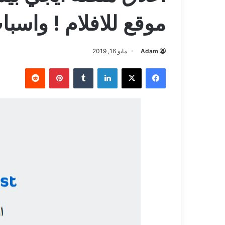
موقع للافلام ! واسبا
Adam
مايو 16, 2019
فيسبوك
‫X
لينكدإن
بينتيريست