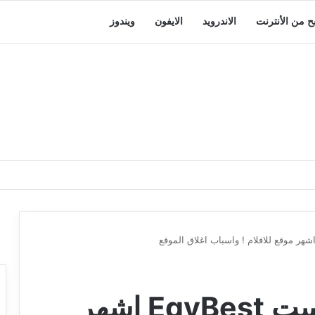
بح من الأنترنت
الاندرويد
الايفون
ويندوز
اغلاق منصة ايجي بيست EgyBest اشهر