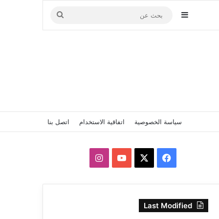
إضافة عمود جانبي
بحث
عن
سياسة الخصوصية
اتفاقية الاستخدام
اتصل بنا
‫X
فيسبوك
‫YouTube
انستقرام
Last Modified