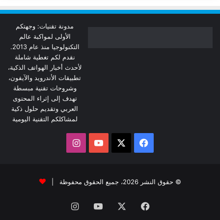
مدونة تقنيات: وجهتكم
الأولى لمواكبة عالم
التكنولوجيا منذ عام 2013.
نقدم لكم تغطية شاملة
لأحدث أخبار الهواتف الذكية،
تطبيقات الأندرويد والآيفون،
وشروحات تقنية مبسطة
تهدف إلى إثراء المحتوى
العربي وتقديم حلول ذكية
لمشاكلكم التقنية اليومية
‫X
فيسبوك
‫YouTube
انستقرام
© حقوق النشر 2026، جميع الحقوق محفوظة |
فيسبوك
‫X
‫YouTube
انستقرام