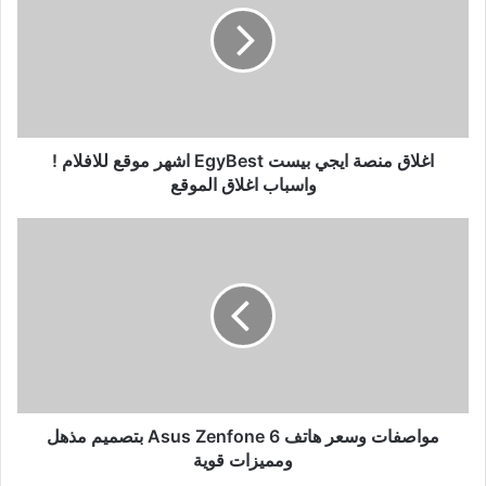
بيست
EgyBest
اشهر
موقع
للافلام
!
واسباب
اغلاق منصة ايجي بيست EgyBest اشهر موقع للافلام !
اغلاق
واسباب اغلاق الموقع
الموقع
مواصفات
وسعر
هاتف
Asus
Zenfone
6
بتصميم
مذهل
ومميزات
قوية
مواصفات وسعر هاتف Asus Zenfone 6 بتصميم مذهل
ومميزات قوية