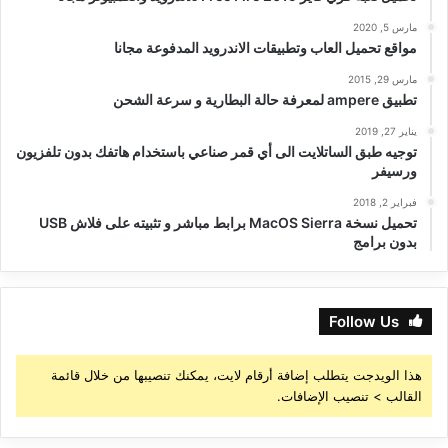
مارس 5, 2020
مواقع تحميل العاب وتطبيقات الاندرويد المدفوعة مجانا
مارس 29, 2015
تطبيق ampere لمعرفة حالة البطارية و سرعة الشحن
يناير 27, 2019
توجيه طبق الساتلايت الى أي قمر صناعي باستخدام هاتفك بدون تلفزيون
ورسيفر
فبراير 2, 2018
تحميل نسخة MacOS Sierra برابط مباشر و تثبيته على فلاش USB
بدون برامج
Follow Us
هذا الويدجت يتطلب إضافة أرقام لايت، يمكنك تنصيبها من خلال قائمة
القالب > تنصيب الإضافات.