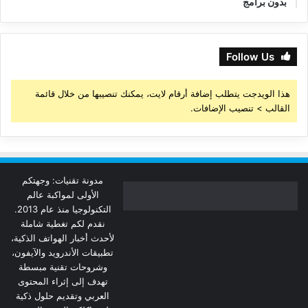
بدون برامج
Follow Us
هذا الويدجت يتطلب إضافة أرقام لايت، يمكنك تنصيبها من خلال قائمة
القالب > تنصيب الإضافات.
مدونة تقنيات: وجهتكم
الأولى لمواكبة عالم
التكنولوجيا منذ عام 2013.
نقدم لكم تغطية شاملة
لأحدث أخبار الهواتف الذكية،
تطبيقات الأندرويد والآيفون،
وشروحات تقنية مبسطة
تهدف إلى إثراء المحتوى
العربي وتقديم حلول ذكية