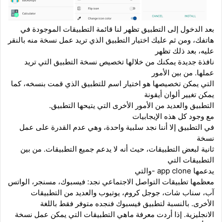
بعد
الدخول إلى التطبيق تظهر لنا قائمة التطبيقات الموجودة في
هاتفك، ومن ثم عليك اختيار التطبيق الذي تريد عمل نسخة منه بالنقر
عليه، بعد ذلك تظهر
نافذة جديدة يمكنك من خلالها تخصيص نسخة التطبيق التي تريد
عملها. من بين الأمور
التي يمكن تخصيصها هو اختيار اسم للتطبيق الذي قمت بنسخه، كما
يمكن تغيير ألوان أيقونة
التطبيق والعديد من الأمور الأخرى التي يتيحها التطبيق.
مع وجود كل هذه الإيجابيات
في التطبيق إلا أننا نجد سلبية واحدة، وهي عدم القدرة
على عمل
نسخة
ثانية لبعض التطبيقات، حيث أنه لا يدعم جميع التطبيقات. من بين
التطبيقات التي
يدعمها
app clone
-والتي
معظمها تطبيقات التواصل الاجتماعي نجد: فيسبوك، مسنجر،
الواتس
آب، سناب شات، جوجل كروم، يوتيوب والعديد من التطبيقات
الأخرى. بالنسبة لتطبيق فيسبوك
فنجده متوفر فقط
باللغة
الانجليزية. إذا أردت معرفة ماهي التطبيقات التي يمكن عمل نسخة