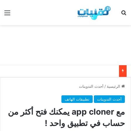
بحث عن
الق
الرئيسية
/
أحدث التدوينات
أحدث التدوينات
تطبيقات الهاتف
مع app cloner يمكنك فتح أكثر من
حساب في تطبيق واحد !