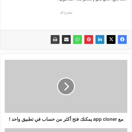
مقترح لك
مع
app
cloner
يمكنك
فتح
أكثر
من
حساب
في
تطبيق
مع app cloner يمكنك فتح أكثر من حساب في تطبيق واحد !
واحد
!
شركة