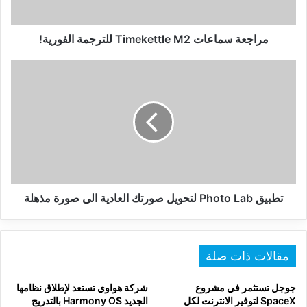
مراجعة سماعات Timekettle M2 للترجمة الفورية!
تطبيق
Photo
Lab
لتحويل
صورتك
العادية
الى
صورة
مذهلة
تطبيق Photo Lab لتحويل صورتك العادية الى صورة مذهلة
مقالات ذات صلة
جوجل تستثمر في مشروع
شركة هواوي تستعد لإطلاق نظامها
SpaceX لتوفير الانترنت لكل
الجديد Harmony OS بالتدريج