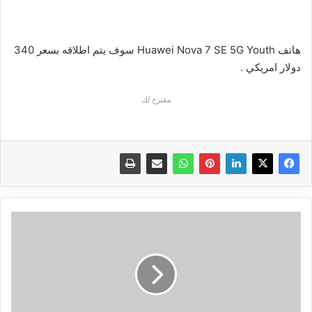
هاتف Huawei Nova 7 SE 5G Youth سوف يتم اطلاقه بسعر 340
دولار امريكي .
مقترح لك
مراجعة
سماعات
Timekettle
M2
للترجمة
الفورية!