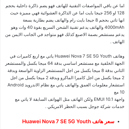
اما عن باقي المواصفات التقنية للهاتف فهو يضم ذاكرة داخلية بحجم
128 او 256 جيجا بايت اما عن الذاكرة العشوائية فهي مميزة حيث
انها تاتي بحجم 8 جيجا بايت رام والهاتف يضم بطارية بسعة
4000mAh والهاتف يدعم تقنية الشحن السريع بقوة 40 وات وهو
يدعم مستشعر بصمة الاصبع كذلك فهو متواجد في الجانب الايمن من
الهاتف .
وهاتف Huawei Nova 7 SE 5G Youth ياتي مع اربع كاميرات في
الجهة الخلفية مع مستشعر اساسي بدقة 64 ميجا بكسل والمستشعر
الثاني بدقة 8 ميجا بكسل من اجل المستشعر الزاوية الواسعة وبدقة
2 ميجا بكسل من اجل كاميرا الماكرو وبدقة 2 ميجا بكسل من اجل
استشعار معلومات العمق والهاتف ياتي مع نظام الاندرويد Android
10 مع
واجهة EMUI 10.1 ولكن الهاتف مثل الهواتف السابقة لا ياتي مع
خدمات شركة جوجل بسبب الحظر الامريكي .
سعر هاتف Huawei Nova 7 SE 5G Youth