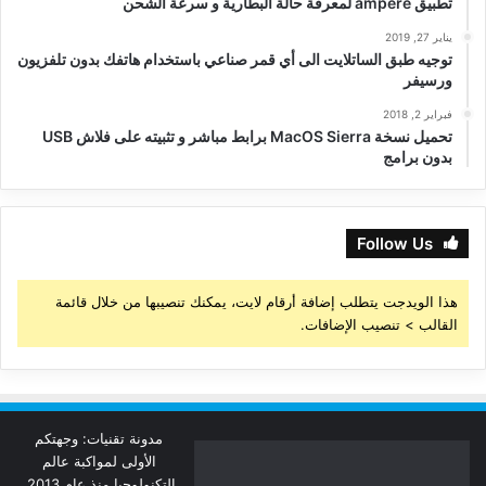
تطبيق ampere لمعرفة حالة البطارية و سرعة الشحن
يناير 27, 2019
توجيه طبق الساتلايت الى أي قمر صناعي باستخدام هاتفك بدون تلفزيون
ورسيفر
فبراير 2, 2018
تحميل نسخة MacOS Sierra برابط مباشر و تثبيته على فلاش USB
بدون برامج
Follow Us
هذا الويدجت يتطلب إضافة أرقام لايت، يمكنك تنصيبها من خلال قائمة
القالب > تنصيب الإضافات.
مدونة تقنيات: وجهتكم
الأولى لمواكبة عالم
التكنولوجيا منذ عام 2013.