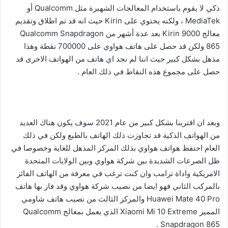
ذكي لا يقوم باستخدام المعالجات الشهيرة مثل Qualcomm أو
MediaTek ، ولكنه يحتوي على Kirin حيث انه قد تم اطلاق وتقديم
معالج Kirin 9000 بعد عدة أشهر من Qualcomm Snapdragon
865 ولكن قد حصل على هاتف هواوي على 700000 نقطة وهذا
مذهل بشكل كبير حيث اننا لم نجد اي هاتف من الهواتف الاخرى قد
حصل على مجموع هذه النقاط في ذلك العام .
وبعد ان اقتربنا بشكل كبير من عام 2021 سوف يكون هناك العديد
من الهواتف الذكية قد تجاوزت ذلك الهاتف بالطبع ولكن في ذلك
العام احتفظ هواتف هواوي بذلك المركز المذهل للغاية وخصوصا في
ظل الصرعات الشديدة بين شركة هواوي وبين الولايات المتحدة
الامريكية واداة ترامب وان كنت ترغب في معرفة من الهاتف الفائز
بالمركب الثاني فهو ايضا من نصيب شركة هواوي وقد فاز بها هاتف
Huawei Mate 40 Pro والمركز الثالث من نصيب هاتف شاومي
المميز Xiaomi Mi 10 Extreme الذي يعمل بمعالج Qualcomm
Snapdragon 865 .