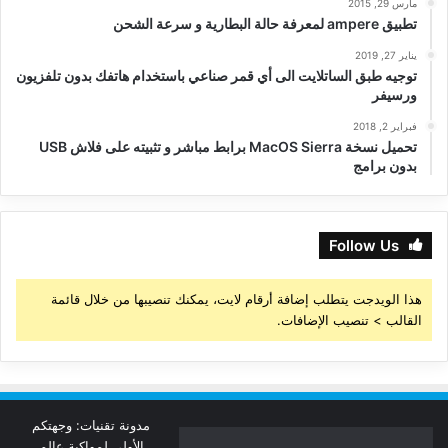
مارس 29, 2015
تطبيق ampere لمعرفة حالة البطارية و سرعة الشحن
يناير 27, 2019
توجيه طبق الساتلايت الى أي قمر صناعي باستخدام هاتفك بدون تلفزيون
ورسيفر
فبراير 2, 2018
تحميل نسخة MacOS Sierra برابط مباشر و تثبيته على فلاش USB
بدون برامج
Follow Us
هذا الويدجت يتطلب إضافة أرقام لايت، يمكنك تنصيبها من خلال قائمة
القالب > تنصيب الإضافات.
مدونة تقنيات: وجهتكم
الأولى لمواكبة عالم